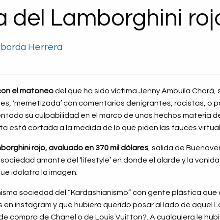
a del Lamborghini roj
aborda Herrera
con el matoneo
del que ha sido víctima Jenny Ambuila Chará,
es, ‘memetizada’ con comentarios denigrantes, racistas, o p
ntado su culpabilidad en el marco de unos hechos materia de
eta está cortada a la medida de lo que piden las fauces virtua
borghini rojo, avaluado en 370 mil dólares
, salida de Buenave
sociedad amante del ‘lifestyle’ en donde el alarde y la vanid
e idolatra la imagen.
misma sociedad del “Kardashianismo” con gente plástica que 
s en instagram y que hubiera querido posar al lado de aquel
de compra de Chanel o de Louis Vuitton?. A cualquiera le hu