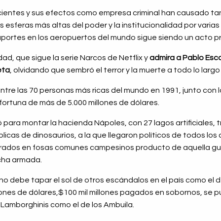
acientes y sus efectos como empresa criminal han causado tan
s esferas más altas del poder y la institucionalidad por vari
portes en los aeropuertos del mundo sigue siendo un acto 
ad, que sigue la serie Narcos de Netflix y
admira a Pablo Esco
eta
, olvidando que sembró el terror y la muerte a todo lo largo
entre las 70 personas más ricas del mundo en 1991, junto con 
ortuna de más de 5.000 millones de dólares.
 para montar la hacienda Nápoles, con 27 lagos artificiales, t
licas de dinosaurios, a la que llegaron políticos de todos los 
rrados en fosas comunes campesinos producto de aquella guer
ucha armada.
 no debe tapar el sol de otros escándalos en el país como el
llones de dólares,$100 mil millones pagados en sobornos, se
 Lamborghinis como el de los Ambuila.