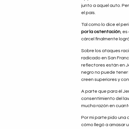
junto a aquel auto. Pe
el país.
Tal como lo dice el per
por la ostentación
, es
cárcel finalmente logró
Sobre los ataques racia
radicado en San Franci
reflectores están en J
negro no puede tener 
creen superiores y co
A parte que para él Je
consentimiento del lav
mucha razón en cuanto
Por mi parte pido una 
cómo llegó a amasar un