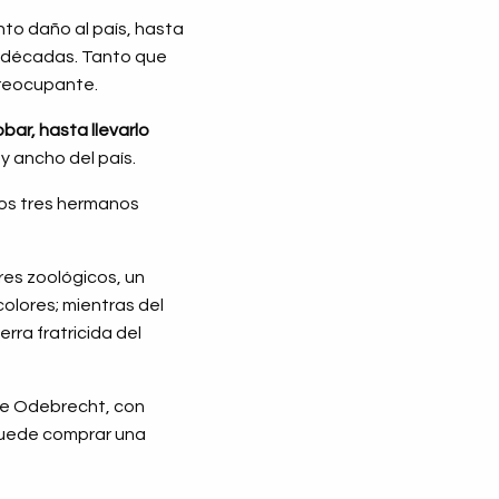
to daño al país, hasta
as décadas. Tanto que
preocupante.
bar, hasta llevarlo
 y ancho del país.
los tres hermanos
res zoológicos, un
colores; mientras del
ra fratricida del
 de Odebrecht, con
 puede comprar una