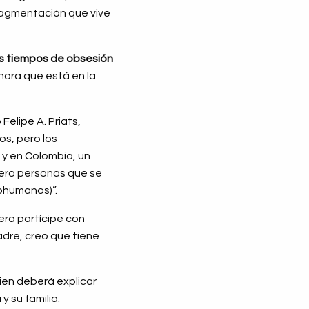
 fragmentación que vive
os tiempos de obsesión
hora que está en la
Felipe A. Priats,
os, pero los
 y en Colombia, un
mero personas que se
bhumanos)”.
era partícipe con
adre, creo que tiene
ien deberá explicar
y su familia.