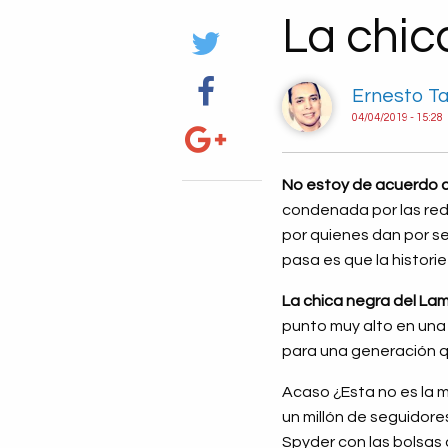
La chic
Ernesto T
04/04/2019 - 15:28
No estoy de acuerdo 
condenada por las red
por quienes dan por se
pasa es que la histori
La chica negra del Lam
punto muy alto en una 
para una generación qu
Acaso ¿Esta no es la 
un millón de seguidore
Spyder con las bolsas 