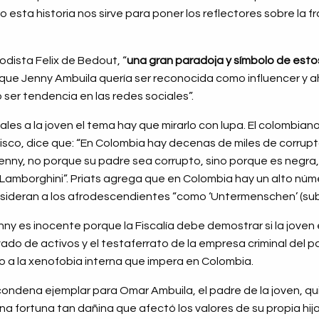
ro esta historia nos sirve para poner los reflectores sobre la
iodista Felix de Bedout, “
una gran paradoja y símbolo de est
 que Jenny Ambuila quería ser reconocida como influencer y a
 ser tendencia en las redes sociales”.
les a la joven el tema hay que mirarlo con lupa. El colombiano 
sco, dice que: “En Colombia hay decenas de miles de corrupt
enny, no porque su padre sea corrupto, sino porque es negra,
Lamborghini”. Priats agrega que en Colombia hay un alto nú
nsideran a los afrodescendientes “como ‘Untermenschen’ (su
nny es inocente porque la Fiscalía debe demostrar si la joven 
ado de activos y el testaferrato de la empresa criminal del p
 a la xenofobia interna que impera en Colombia.
condena ejemplar para Omar Ambuila, el padre de la joven, qu
a fortuna tan dañina que afectó los valores de su propia hija 