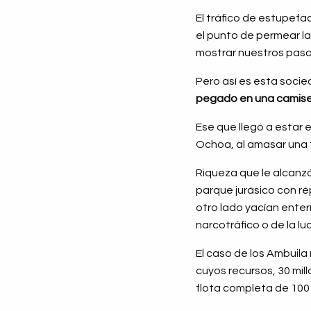
El tráfico de estupef
el punto de permear la
mostrar nuestros pasa
Pero así es esta socied
pegado en una camis
Ese que llegó a estar 
Ochoa, al amasar una f
Riqueza que le alcanzó
parque jurásico con rép
otro lado yacían ente
narcotráfico o de la l
El caso de los Ambuila
cuyos recursos, 30 mi
flota completa de 100