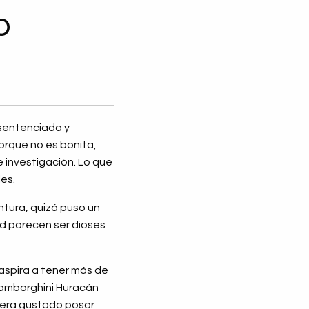
o
 sentenciada y
orque no es bonita,
 investigación. Lo que
les.
ntura, quizá puso un
ad parecen ser dioses
aspira a tener más de
 Lamborghini Huracán
biera gustado posar