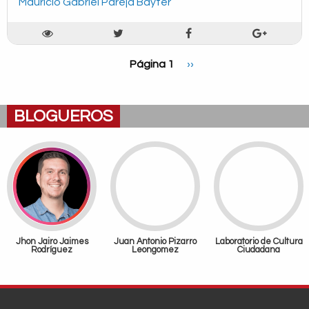
Mauricio Gabriel Pareja Bayter
Paginación
Página 1
Siguiente
››
página
BLOGUEROS
Jhon Jairo Jaimes
Juan Antonio Pizarro
Laboratorio de Cultura
Rodríguez
Leongomez
Ciudadana