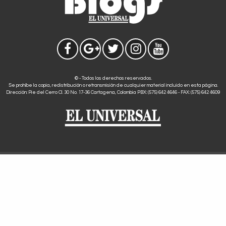
© - Todos los derechos reservados.
Se prohíbe la copia, redistribución o retransmisión de cualquier material incluido en esta página.
Dirección: Pie del Cerro Cl. 30 No. 17-36 Cartagena, Colombia PBX: (575) 642 4646 - FAX: (575) 642 4609