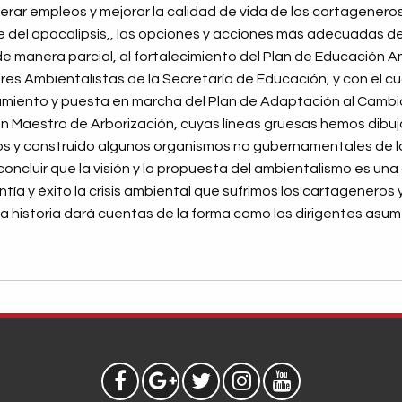
nerar empleos y mejorar la calidad de vida de los cartageneros
ce del apocalipsis,, las opciones y acciones más adecuadas d
e manera parcial, al fortalecimiento del Plan de Educación A
es Ambientalistas de la Secretaría de Educación, y con el cu
namiento y puesta en marcha del Plan de Adaptación al Cambio 
an Maestro de Arborización, cuyas líneas gruesas hemos dibu
los y construido algunos organismos no gubernamentales de l
ncluir que la visión y la propuesta del ambientalismo es una
tía y éxito la crisis ambiental que sufrimos los cartageneros y
.La historia dará cuentas de la forma como los dirigentes as