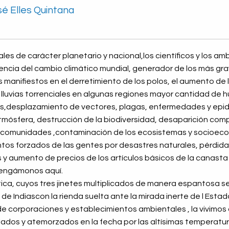
é Elles Quintana
es de carácter planetario y nacional,los científicos y los amb
encia del cambio climático mundial, generador de los más gr
manifiestos en el derretimiento de los polos, el aumento de 
 y lluvias torrenciales en algunas regiones mayor cantidad de
cas,desplazamiento de vectores, plagas, enfermedades y epid
mósfera, destrucción de la biodiversidad, desaparición comp
comunidades ,contaminación de los ecosistemas y socioecos
os forzados de las gentes por desastres naturales, pérdida
y aumento de precios de los artículos básicos de la canasta 
tengámonos aquí.
ica, cuyos tres jinetes multiplicados de manera espantosa s
e Indiascon la rienda suelta ante la mirada inerte de l Estado
de corporaciones y establecimientos ambientales , la vivimos a
ados y atemorzados en la fecha por las altísimas temperatur