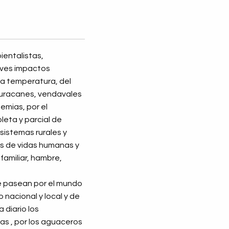
ientalistas,
aves impactos
la temperatura, del
 huracanes, vendavales
emias, por el
leta y parcial de
istemas rurales y
s de vidas humanas y
familiar, hambre,
e pasean por el mundo
 nacional y local y de
 diario los
as , por los aguaceros