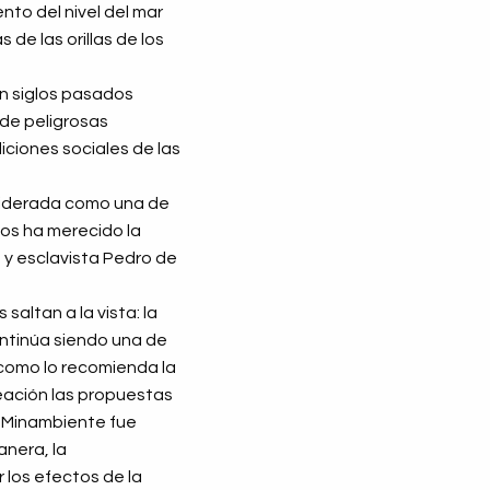
ento del nivel del mar
 de las orillas de los
en siglos pasados
de peligrosas
ciones sociales de las
nsiderada como una de
nos ha merecido la
 y esclavista Pedro de
saltan a la vista: la
ontinúa siendo una de
l como lo recomienda la
eación las propuestas
r Minambiente fue
anera, la
r los efectos de la