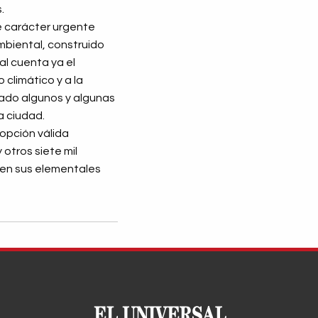
.
e carácter urgente
mbiental, construido
al cuenta ya el
climático y a la
jado algunos y algunas
a ciudad.
 opción válida
 otros siete mil
umen sus elementales