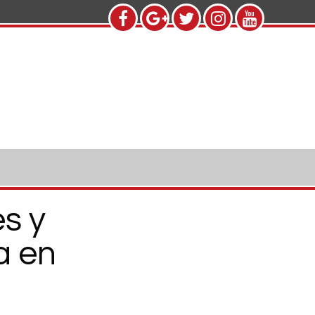
s y
a en