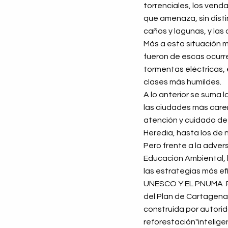
torrenciales, los venda
que amenaza, sin distin
caños y lagunas, y las
Más a esta situación 
fueron de escas ocurr
tormentas eléctricas,
clases más humildes.
A lo anterior se suma 
las ciudades más caren
atención y cuidado de 
Heredia, hasta los de n
Pero frente a la advers
Educación Ambiental, l
las estrategias más ef
UNESCO Y EL PNUMA .Po
del Plan de Cartagena
construida por autorid
reforestación"inteligen