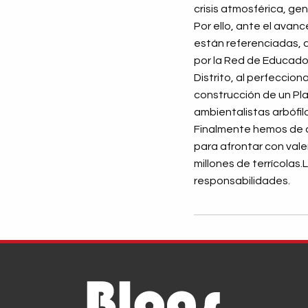
crisis atmosférica, ge
Por ello, ante el avan
están referenciadas, d
por la Red de Educador
Distrito, al perfeccio
construcción de un Pl
ambientalistas arbófi
Finalmente hemos de co
para afrontar con valen
millones de terrícolas
responsabilidades.