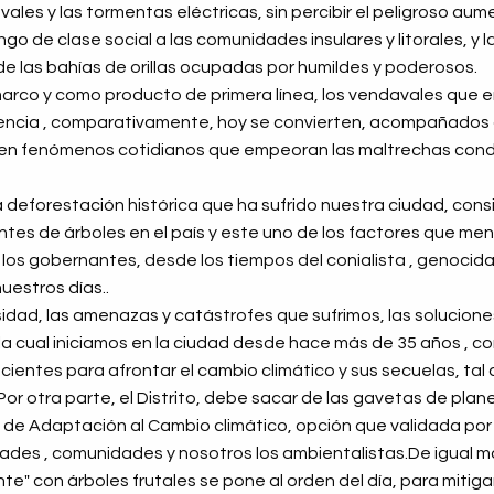
vales y las tormentas eléctricas, sin percibir el peligroso aum
go de clase social a las comunidades insulares y litorales, y las
 de las bahías de orillas ocupadas por humildes y poderosos.
marco y como producto de primera línea, los vendavales que 
encia , comparativamente, hoy se convierten, acompañados 
 en fenómenos cotidianos que empeoran las maltrechas condi
la deforestación histórica que ha sufrido nuestra ciudad, co
tes de árboles en el país y este uno de los factores que me
los gobernantes, desde los tiempos del conialista , genocida
uestros días..
idad, las amenazas y catástrofes que sufrimos, las soluciones 
a cual iniciamos en la ciudad desde hace más de 35 años , c
icientes para afrontar el cambio climático y sus secuelas, ta
r otra parte, el Distrito, debe sacar de las gavetas de plan
 de Adaptación al Cambio climático, opción que validada po
ades , comunidades y nosotros los ambientalistas.De igual m
te" con árboles frutales se pone al orden del día, para mitiga