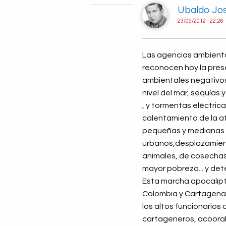
Ubaldo Jos
23/09/2012 - 22:26
Las agencias ambiental
reconocen hoy la pres
ambientales negativos 
nivel del mar, sequías
, y tormentas eléctri
calentamiento de la at
pequeñas y medianas 
urbanos,desplazamient
animales, de cosechas 
mayor pobreza... y de
Esta marcha apocalípt
Colombia y Cartagena d
los altos funcionarios 
cartageneros, acooral