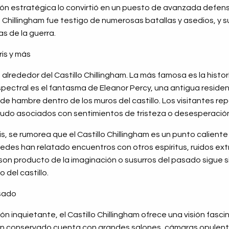
ión estratégica lo convirtió en un puesto de avanzada defensiv
llo Chillingham fue testigo de numerosas batallas y asedios, y 
as de la guerra.
ris y más
lrededor del Castillo Chillingham. La más famosa es la histor
spectral es el fantasma de Eleanor Percy, una antigua reside
e hambre dentro de los muros del castillo. Los visitantes re
nudo asociados con sentimientos de tristeza o desesperació
s, se rumorea que el Castillo Chillingham es un punto caliente
edes han relatado encuentros con otros espíritus, ruidos ex
 son producto de la imaginación o susurros del pasado sigue si
 del castillo.
asado
n inquietante, el Castillo Chillingham ofrece una visión fasci
 bien conservado cuenta con grandes salones, cámaras opulen