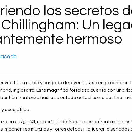
iendo los secretos d
o Chillingham: Un leg
tantemente hermoso
maceda
m, envuelto en niebla y cargado de leyendas, se erige como un
nd, Inglaterra. Esta magnífica fortaleza cuenta con una rica
astión fronterizo hasta su estado actual como destino turís
 y escalofríos
ó en el siglo XII, un período de frecuentes enfrentamientos 
as imponentes murallas y torres del castillo fueron diseñadas p