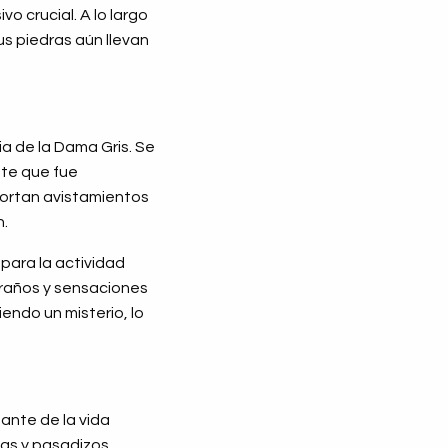
o crucial. A lo largo
sus piedras aún llevan
ia de la Dama Gris. Se
nte que fue
portan avistamientos
n.
 para la actividad
traños y sensaciones
endo un misterio, lo
nante de la vida
tas y pasadizos