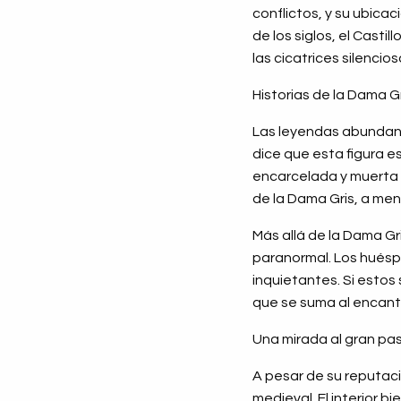
conflictos, y su ubicac
de los siglos, el Casti
las cicatrices silencios
Historias de la Dama G
Las leyendas abundan a
dice que esta figura e
encarcelada y muerta d
de la Dama Gris, a me
Más allá de la Dama Gri
paranormal. Los huésp
inquietantes. Si estos
que se suma al encanto
Una mirada al gran p
A pesar de su reputació
medieval. El interior