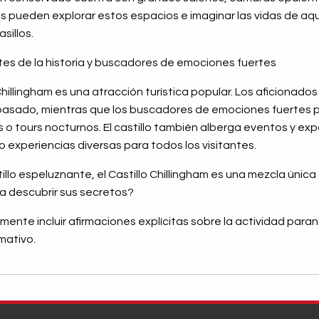
es pueden explorar estos espacios e imaginar las vidas de aq
sillos.
es de la historia y buscadores de emociones fuertes
 Chillingham es una atracción turística popular. Los aficionados
 pasado, mientras que los buscadores de emociones fuertes
o tours nocturnos. El castillo también alberga eventos y ex
o experiencias diversas para todos los visitantes.
llo espeluznante, el Castillo Chillingham es una mezcla única d
 a descubrir sus secretos?
lmente incluir afirmaciones explícitas sobre la actividad par
mativo.