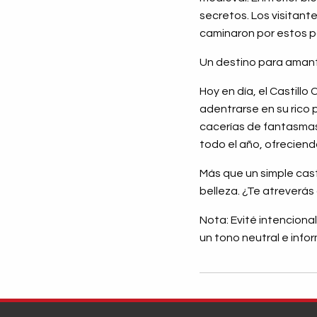
secretos. Los visitant
caminaron por estos pa
Un destino para amant
Hoy en día, el Castillo
adentrarse en su rico
cacerías de fantasmas 
todo el año, ofreciend
Más que un simple casti
belleza. ¿Te atreverás
Nota: Evité intenciona
un tono neutral e infor