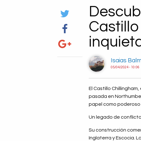
Descubr
Castill
inquie
Isaias Bal
05/04/2024 - 10:06
El Castillo Chillingha
pasada en Northumberla
papel como poderoso b
Un legado de conflicto
Su construcción comenz
Inglaterra y Escocia. L