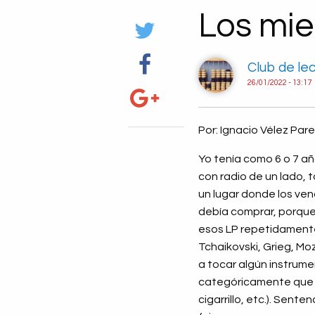
Los mie
Club de le
26/01/2022 - 13:17
Por: Ignacio Vélez Pare
Yo tenía como 6 o 7 a
con radio de un lado, 
un lugar donde los ven
debía comprar, porque 
esos LP repetidamente
Tchaikovski, Grieg, Mo
a tocar algún instrume
categóricamente que n
cigarrillo, etc.). Sent