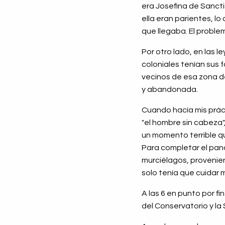
era Josefina de Sancti
ella eran parientes, l
que llegaba. El probl
Por otro lado, en las 
coloniales tenían sus 
vecinos de esa zona d
y abandonada.
Cuando hacía mis práct
"el hombre sin cabeza"
un momento terrible qu
Para completar el pan
murciélagos, provenient
solo tenía que cuidar 
A las 6 en punto por f
del Conservatorio y la 