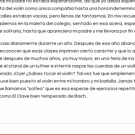
ral mi padre no estaba esperándome, así que yo debía espera
jita del violín como única compañía hasta una hora indetermi
as calles estaban vacías, pero llenas de fantasmas. En mis rec
y cuadernos en la maleta del colegio, sentado en esa acera, e
 solitaria, hasta que apareciera mi padre y me llevara por fin 
ió casi diariamente durante un año. Después de ese año abando
 reconocer que esas clases imprimen cierto carácter y que lo 
té después de muchos años, ya muy mayor, en una feria de in
 el stand de un luthier e intenté raspar las cuerdas de un vio
ado: ¡Oye! ¿Sabes tocar el violín? Tal vez fue que simplemen
e bien puesto el violín entre mi hombro y mi barbilla. Jamás 
que llamamos "solfeo" que es esa especie de ejercicios repeti
como El Clave bien temperado de Bach...