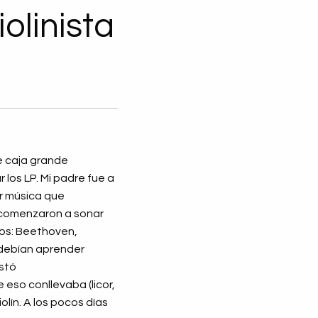
olinista
e caja grande
 los LP. Mi padre fue a
or música que
, comenzaron a sonar
dos: Beethoven,
 debían aprender
estó
eso conllevaba (licor,
olín. A los pocos días