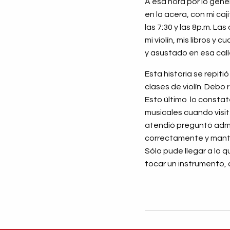
A esa hora por lo gene
en la acera, con mi ca
las 7:30 y las 8p.m. L
mi violín, mis libros 
y asustado en esa calle
Esta historia se repit
clases de violín. Debo
Esto último lo consta
musicales cuando visité
atendió preguntó admir
correctamente y mantuv
Sólo pude llegar a lo 
tocar un instrumento, 