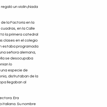
 regaló un violín.¡Nada
 de la Factoría en la
cuadras, en la Calle
tó la primera catedral
as clases en el colegio
iolín estaba programada
, una señora alemana,
 ella se desocupaba
nían lo
s una especie de
nia, disfrutaban de la
ropa llegaban al
ectora. Era
 italiana. Su nombre