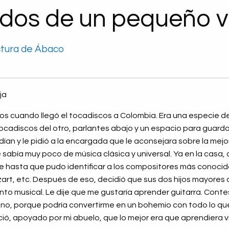
dos de un pequeño vi
ctura de Ábaco
ja
ños cuando llegó el tocadiscos a Colombia. Era una especie d
tocadiscos del otro, parlantes abajo y un espacio para guardar
dían y le pidió a la encargada que le aconsejara sobre la mej
sabía muy poco de música clásica y universal. Ya en la casa
 hasta que pudo identificar a los compositores más conoci
zart, etc. Después de eso, decidió que sus dos hijos mayores
nto musical. Le dije que me gustaría aprender guitarra. Cont
o, porque podría convertirme en un bohemio con todo lo que 
enció, apoyado por mi abuelo, que lo mejor era que aprendiera vi