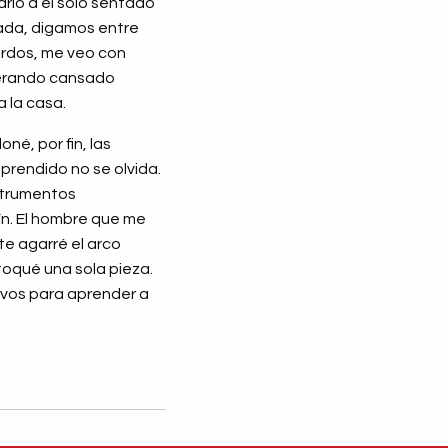
rlo a él solo sentado
nada, digamos entre
uerdos, me veo con
sperando cansado
a la casa.
né, por fin, las
aprendido no se olvida.
strumentos
lín. El hombre que me
te agarré el arco
toqué una sola pieza.
tivos para aprender a