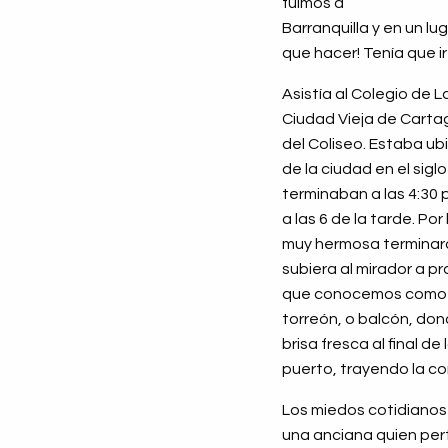
fuimos a
Barranquilla y en un l
que hacer! Tenía que ir
Asistía al Colegio de L
Ciudad Vieja de Cartag
del Coliseo. Estaba u
de la ciudad en el sigl
terminaban a las 4:30 p
a las 6 de la tarde. Po
muy hermosa terminara
subiera al mirador a p
que conocemos como un 
torreón, o balcón, don
brisa fresca al final d
puerto, trayendo la c
Los miedos cotidianos 
una anciana quien per