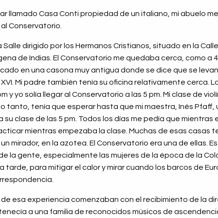
ugar llamado Casa Conti propiedad de un italiano, mi abuelo me
 al Conservatorio.
a Salle dirigido por los Hermanos Cristianos, situado en la Calle
ena de Indias. El Conservatorio me quedaba cerca, como a 4 
bicado en una casona muy antigua donde se dice que se levan
o XVI. Mi padre también tenía su oficina relativamente cerca. L
m y yo solía llegar al Conservatorio a las 5 pm. Mi clase de v
r lo tanto, tenía que esperar hasta que mi maestra, Inés Pfaff
 su clase de las 5 pm. Todos los días me pedía que mientras
racticar mientras empezaba la clase. Muchas de esas casas te
mirador, en la azotea. El Conservatorio era una de ellas. E
de la gente, especialmente las mujeres de la época de la Colo
e la tarde, para mitigar el calor y mirar cuando los barcos de Eu
orrespondencia.
de esa experiencia comenzaban con el recibimiento de la dir
tenecía a una familia de reconocidos músicos de ascendencia