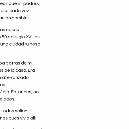
ecir que mi padre y
 beso cada vez
ción horrible.
 las casas
50 del siglo XX, los
 una ciudad ruinosa
ba detrás de mí
s de la casa. Era
 aterrorizado.
hos
Vieja. Entonces, no
iélagos.
 todos salían
es pues vivía allí.