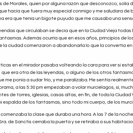
s de Morales, quien por alguna razón que desconozco, solía d
o que hacía que fuera muy especial conmigo y me saludara de
ema era que tenía un bigote puyudo que me causaba una sensa
leyendas que circulaban se decía que en la Ciudad Vieja todas
fantasmas. Además ocurría que en esos años, principios de los 
e la ciudad comenzaron a abandonarla lo que la convertía en
icas en el mirador pasaba volteando la cara para ver si esta
, que era otra de las leyendas, o alguno de los otros fantasma
e me ponía a sudar frío, y me paralizaba. Me sentía realmente
orama, a las 5:30 pm empezaban a volar murciélagos, sí, muc
es de torres, iglesias, casas altas, en fin, de toda la Ciudad 
mi espalda de los fantasmas, sino todo mi cuerpo, de los murc
in comenzaba la clase que duraba una hora. A las 7 de la noche
Sra. de Sanctis cerraba la puerta y se retiraba a sus habitacion