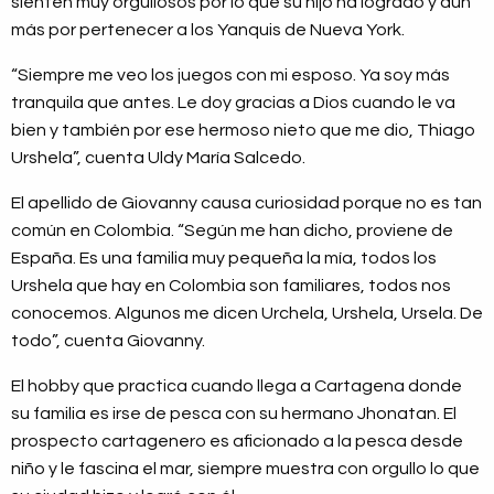
sienten muy orgullosos por lo que su hijo ha logrado y aún
más por pertenecer a los Yanquis de Nueva York.
“Siempre me veo los juegos con mi esposo. Ya soy más
tranquila que antes. Le doy gracias a Dios cuando le va
bien y también por ese hermoso nieto que me dio, Thiago
Urshela”, cuenta Uldy María Salcedo.
El apellido de Giovanny causa curiosidad porque no es tan
común en Colombia. “
Según me han dicho, proviene de
España. Es una familia muy pequeña la mía, todos los
Urshela que hay en Colombia son familiares, todos nos
conocemos.
Algunos me dicen Urchela, Urshela, Ursela. De
todo”, cuenta Giovanny.
El hobby que practica cuando llega a Cartagena donde
su familia es irse de pesca con su hermano Jhonatan. El
prospecto cartagenero es aficionado a la pesca desde
niño y le fascina el mar, siempre muestra con orgullo lo que