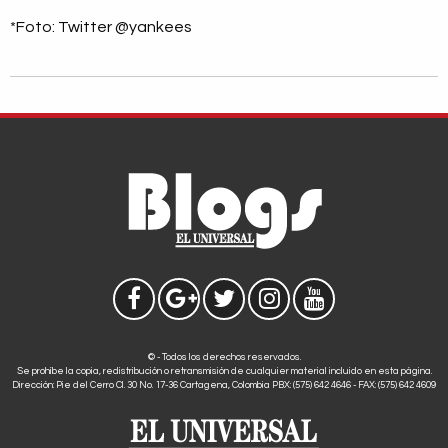
*Foto: Twitter @yankees
© - Todos los derechos reservados.
Se prohíbe la copia, redistribución o retransmisión de cualquier material incluido en esta página.
Dirección: Pie del Cerro Cl. 30 No. 17-36 Cartagena, Colombia PBX: (575) 642 4646 - FAX: (575) 642 4609