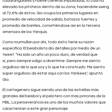
cuadrangulares y nueve carreras impulsadas, lo cual ha
elevado los pitcheos dentro de su zona, haciéndole swing
al 72,6% de éstos. Gio ocupa los primeros lugares en
promedio de velocidad de salida, batazos fuertes y
promedio de barriles, convirtiéndose así en la tercera
amenaza de los Yanquis.
Como murmullan por ahí, todo éxito tiene su razón
específica. El beisbolista dio detalles por medio de un
tweet: “
Ha sido un año un poco duro, de verdad que
sí,
pero siempre salgo a divertirme
. Siempre me siento
orgulloso de lo que soy y lo que he construido. Me siento
súper orgulloso de estar aquí con los Yankees", apuntó
Gio.
El cartagenero sigue siendo una de las estrellas más
grandes del beisbol y el pelotero con más jonrones de la
MBL. La perseverancia es uno de los muchos valores que
caracterizan a este gran personaje.