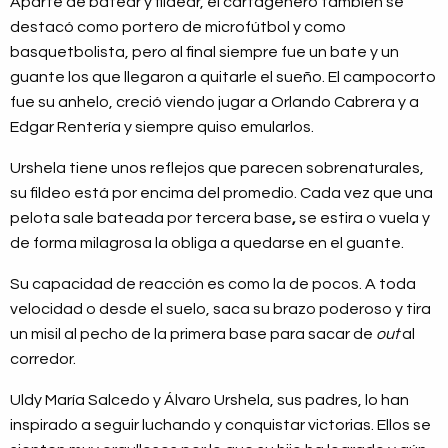
Aparte de batear y fildear, el cartagenero también se
destacó como portero de microfútbol y como
basquetbolista, pero al final siempre fue un
bate y un
guante
los que llegaron a quitarle el sueño. El campocorto
fue su anhelo, creció viendo jugar a Orlando Cabrera y a
Edgar Rentería y siempre quiso emularlos.
Urshela tiene unos reflejos que parecen sobrenaturales,
su fildeo está por encima del promedio. Cada vez que una
pelota sale bateada por tercera base
,
se estira o vuela y
de forma milagrosa la obliga a quedarse en el guante.
Su capacidad de reacción es como la de pocos. A toda
velocidad o desde el suelo, saca su brazo poderoso y tira
un misil al pecho de la primera base para sacar de
out
al
corredor.
Uldy María Salcedo y Álvaro Urshela, sus padres, lo han
inspirado a seguir luchando y conquistar victorias. Ellos se