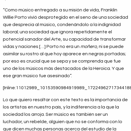
“Como músico entregado a su misión de vida, Franklin
Willie Porto vivió desprotegido en el seno de una sociedad
que desprecia al músico, condenándolo a la indignidad
laboral; una sociedad que ignora repetidamente el
potencial sanador del Arte, su capacidad de transformar
vidas y naciones […] Porto no era un
moñero
, ni se puede
asimilar su rostro al que hoy aparece en negras portadas;
por eso es crucial que se sepa y se comprenda que fue
uno de los músicos más destacados de la Heroica. Y que
ese gran músico fue asesinado”.
[Inline:11012989_10153590984919989_17224962717344188
Lo que quiero resaltar con este texto es la importancia de
los artistas en nuestro país, y la indiferencia a la que la
sociedad los arroja. Ser músico es también ser un
luchador, un rebelde, alguien que no se conforma con lo
que dicen muchas personas acerca del estudio de la