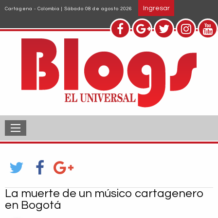
Pasar
Ingresar
Cartagena - Colombia | Sábado 08 de agosto 2026
al
contenido
principal
La muerte de un músico cartagenero
en Bogotá