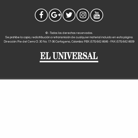
© - Todos los derechos reservados.
Se prohíbe la copia, redistribución o retransmisión de cualquier material incluido en esta página.
Dirección: Pie del Cerro Cl. 30 No. 17-36 Cartagena, Colombia PBX: (575) 642 4646 - FAX: (575) 642 4609