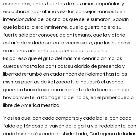
escondidas, en las huertas de sus amas eapañolas y
escucharon -por última vez- los consejos rancios bien
intencionados de los criollos que se le sumaron: Sabían
que la batalla era inminente, que la guerra no era su
fuerte sólo por conocer, de antemano, que la victoria
estaría de su lado setenta veces siete; que los pueblos
eran libres aún en la decadencia de la colonia.
Es por eso que el grito del más mercenario animó los
cueros y hasta los cánticos; su alarido de presencia y
libertad retumbó en cada rincón de Kalamarí hasta las
mismas puertas de ketzacoatl, e inauguró el avance
guerrero hacia la victoria inminente de la liberación que
hoy convierte, a Cartagena de indias, en el primer pueblo
libre de América mestiza.
Y así es que, con cada comparsa y cada baile, con cada
falda agitándose al vaivén de la gaita y el redoblante; con
cada buscapié y cada deshidratado, Cartagena de Indias