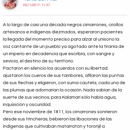
05/11/2017 - 11:37
A lo largo de casi una década negros cimarrones, criollos
artesanos e indígenas diezmados, esperaron pacientes
la llegada del momento preciso para alzar al unísono la
voz cantante de un pueblo ya agotado ante la tiranía de
un imperio en decadencia que escribía, con sangre y
sevicia, el destino de su territorio.
Pactaron en silencio los acuerdos con su libertad;
ajustaron los cueros de sus tambores, afilaron las puntas
de sus flechas y eligieron, con suma cautela, cada una de
las plumas que adornarían la ocasión. Nada sabían de la
suerte de sus vecinos; para Kalamarí sólo había agua,
inquisición y oscuridad.
Pero ese noviembre de 1811, los cimarrones sonríeron
desde sus trincheras; bebieron las libaciones de las
indígenas que cultivaban matarratón y toronjil a