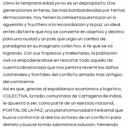
cómo la temprana edad ya no es un depropósito: Dos
generaciones enteras, las más bombardeadas por tantas
distracciones, hoy tienen la camiseta puesta por un sí
aguerrido y fructífero a la reconciliación y la paz; un ideal
antes distante que hoy se convierte en objetivo y destino
para una ciudad y un país que urgía un cambio de
paradigma en su imaginario colectivo. A fe que se va
logrando. Con sus tropiezos y malestares, la población
civil va empoderándose en rescatar todo aquello de
nuestra idiosincrasia que nos permita revertir los daños
colaterales y frontales del conflicto armado más antigüo
del continente.
Así es que, gracias al espaldarazo económico y logístico,
COLECTIVA, la radio comunitaria de Cartagena de indias,
le apuesta a ser, como parte de un ejercicio nacional,
PORTAL DE LA PAZ, una plataforma radial interbarrial que
busca confrontar al aire los actores de un conflicto para
dirimirlo y buscar la más salomónica solución; tremenda