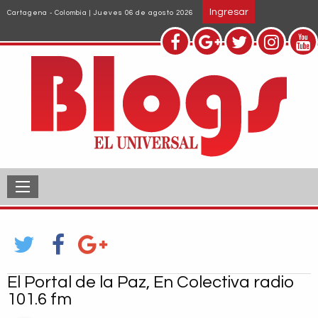
Pasar
Ingresar
Cartagena - Colombia | Jueves 06 de agosto 2026
al
contenido
principal
El Portal de la Paz, En Colectiva radio
101.6 fm