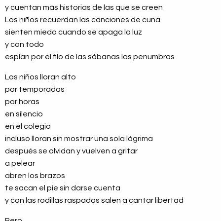
y cuentan más historias de las que se creen
Los niños recuerdan las canciones de cuna
sienten miedo cuando se apaga la luz
y con todo
espían por el filo de las sábanas las penumbras
Los niños lloran alto
por temporadas
por horas
en silencio
en el colegio
incluso lloran sin mostrar una sola lágrima
después se olvidan y vuelven a gritar
a pelear
abren los brazos
te sacan el pie sin darse cuenta
y con las rodillas raspadas salen a cantar libertad
Pero