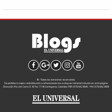
© - Todos los derechos reservados.
Se prohíbe la copia, redistribución o retransmisión de cualquier material incluido en esta página.
Dirección: Pie del Cerro Cl. 30 No. 17-36 Cartagena, Colombia PBX: (575) 642 4646 - FAX: (575) 642 4609