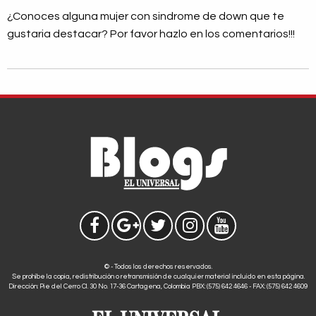
¿Conoces alguna mujer con sindrome de down que te
gustaria destacar? Por favor hazlo en los comentarios!!!
© - Todos los derechos reservados.
Se prohíbe la copia, redistribución o retransmisión de cualquier material incluido en esta página.
Dirección: Pie del Cerro Cl. 30 No. 17-36 Cartagena, Colombia PBX: (575) 642 4646 - FAX: (575) 642 4609