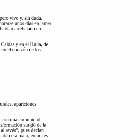
ero vivo y, sin duda,
morarse unos días en lamer
 habían arrebatado en
 Caldas y en el Huila, de
 en el corazón de los
rales, apariciones
s, con una comunidad
nsformación surgió de la
al revés”, pues decían
diablo era malo, entonces