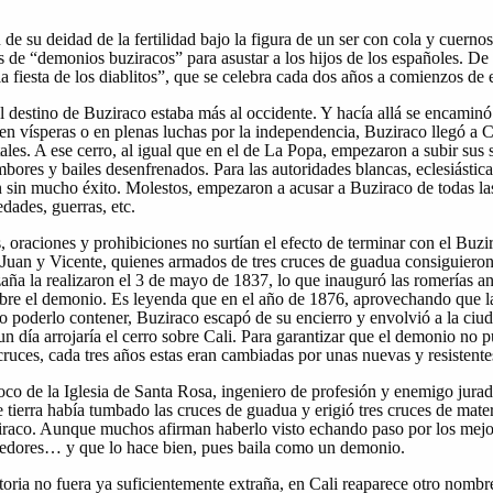
 de su deidad de la fertilidad bajo la figura de un ser con cola y cuerno
 de “demonios buziracos” para asustar a los hijos de los españoles. De 
a fiesta de los diablitos”, que se celebra cada dos años a comienzos de 
l destino de Buziraco estaba más al occidente. Y hacía allá se encami
n vísperas o en plenas luchas por la independencia, Buziraco llegó a Ca
ales. A ese cerro, al igual que en el de La Popa, empezaron a subir sus 
bores y bailes desenfrenados. Para las autoridades blancas, eclesiásticas 
n sin mucho éxito. Molestos, empezaron a acusar a Buziraco de todas las
dades, guerras, etc.
, oraciones y prohibiciones no surtían el efecto de terminar con el Buz
, Juan y Vicente, quienes armados de tres cruces de guadua consiguieron 
ña la realizaron el 3 de mayo de 1837, lo que inauguró las romerías anua
 sobre el demonio. Es leyenda que en el año de 1876, aprovechando que l
o poderlo contener, Buziraco escapó de su encierro y envolvió a la ciu
n día arrojaría el cerro sobre Cali. Para garantizar que el demonio no p
 cruces, cada tres años estas eran cambiadas por unas nuevas y resistente
roco de la Iglesia de Santa Rosa, ingeniero de profesión y enemigo jur
tierra había tumbado las cruces de guadua y erigió tres cruces de mater
raco. Aunque muchos afirman haberlo visto echando paso por los mejor
ededores… y que lo hace bien, pues baila como un demonio.
storia no fuera ya suficientemente extraña, en Cali reaparece otro nomb