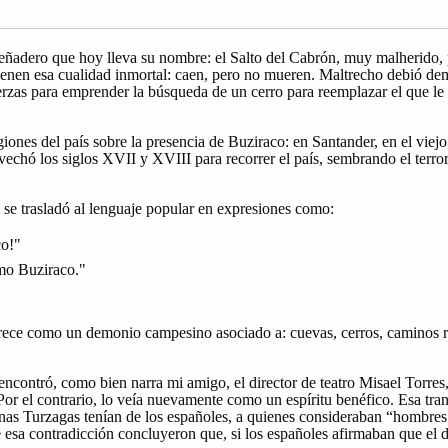
eñadero que hoy lleva su nombre: el Salto del Cabrón, muy malherido, p
enen esa cualidad inmortal: caen, pero no mueren. Maltrecho debió de
erzas para emprender la búsqueda de un cerro para reemplazar el que le
iones del país sobre la presencia de Buziraco: en Santander, en el viejo
chó los siglos XVII y XVIII para recorrer el país, sembrando el terror
 se trasladó al lenguaje popular en expresiones como:
co!"
mo Buziraco."
rece como un demonio campesino asociado a: cuevas, cerros, caminos ru
encontró, como bien narra mi amigo, el director de teatro Misael Torre
Por el contrario, lo veía nuevamente como un espíritu benéfico. Esa tra
nas Turzagas tenían de los españoles, a quienes consideraban “hombres 
 esa contradicción concluyeron que, si los españoles afirmaban que el 