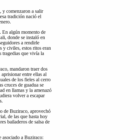
s, y comenzaron a salir
esa tradición nació el
enero.
nó. En algún momento de
li, donde se instaló en
seguidores a rendirle
y civiles, estos ritos eran
 tragedias que vivía la
iraco, mandaron traer dos
aprisionar entre ellas al
les de los fieles al cerro
as cruces de guadua se
dad en llamas y la amenazó
udiera volver a escapar
s.
ado de Buziraco, aprovechó
ial, de las que hasta hoy
es bailaderos de salsa de
re asociado a Buziraco: