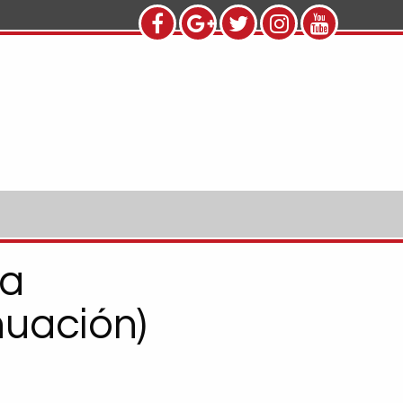
 a
nuación)