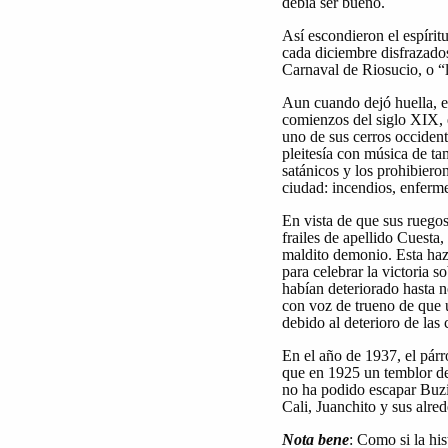
debía ser bueno.
Así escondieron el espíritu
cada diciembre disfrazados
Carnaval de Riosucio, o “l
Aun cuando dejó huella, e
comienzos del siglo XIX, e
uno de sus cerros occident
pleitesía con música de tam
satánicos y los prohibiero
ciudad: incendios, enferme
En vista de que sus ruegos
frailes de apellido Cuesta
maldito demonio. Esta haza
para celebrar la victoria
habían deteriorado hasta n
con voz de trueno de que u
debido al deterioro de las
En el año de 1937, el pár
que en 1925 un temblor de 
no ha podido escapar Buzi
Cali, Juanchito y sus alr
Nota bene
: Como si la hi