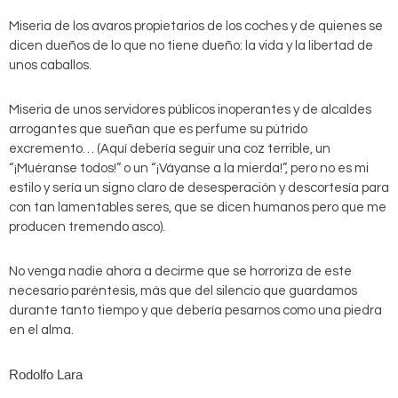
Miseria de los avaros propietarios de los coches y de quienes se
dicen dueños de lo que no tiene dueño: la vida y la libertad de
unos caballos.
Miseria de unos servidores públicos inoperantes y de alcaldes
arrogantes que sueñan que es perfume su pútrido
excremento… (Aquí debería seguir una coz terrible, un
“¡Muéranse todos!” o un “¡Váyanse a la mierda!”, pero no es mi
estilo y sería un signo claro de desesperación y descortesía para
con tan lamentables seres, que se dicen humanos pero que me
producen tremendo asco).
No venga nadie ahora a decirme que se horroriza de este
necesario paréntesis, más que del silencio que guardamos
durante tanto tiempo y que debería pesarnos como una piedra
en el alma.
Rodolfo Lara