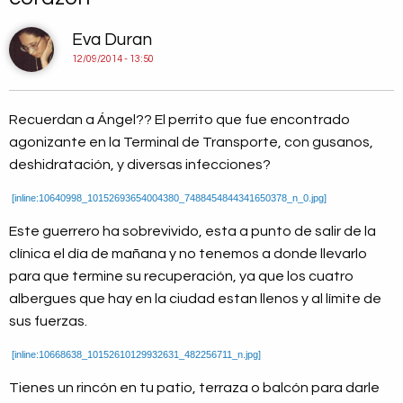
Eva Duran
12/09/2014 - 13:50
Recuerdan a Ángel?? El perrito que fue encontrado
agonizante en la Terminal de Transporte, con gusanos,
deshidratación, y diversas infecciones?
[inline:10640998_10152693654004380_7488454844341650378_n_0.jpg]
Este guerrero ha sobrevivido, esta a punto de salir de la
clínica el día de mañana y no tenemos a donde llevarlo
para que termine su recuperación, ya que los cuatro
albergues que hay en la ciudad estan llenos y al límite de
sus fuerzas.
[inline:10668638_10152610129932631_482256711_n.jpg]
Tienes un rincón en tu patio, terraza o balcón para darle