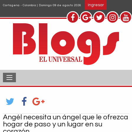
Pasar
Ingresar
Cartagena - Colombia | Domingo 09 de agosto 2026
al
contenido
principal
Angél necesita un ángel que le ofrezca
hogar de paso y un lugar en su
corazón