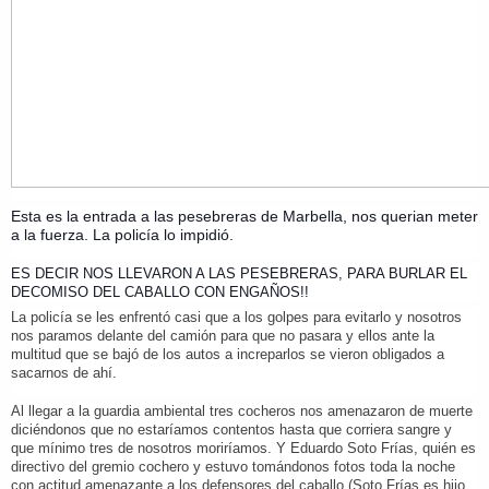
Esta es la entrada a las pesebreras de Marbella, nos querian meter
a la fuerza. La policía lo impidió.
ES DECIR NOS LLEVARON A LAS PESEBRERAS, PARA BURLAR EL
DECOMISO DEL CABALLO CON ENGAÑOS!!
La policía se les enfrentó casi que a los golpes para evitarlo y nosotros
nos paramos delante del camión para que no pasara y ellos ante la
multitud que se bajó de los autos a increparlos se vieron obligados a
sacarnos de ahí.
Al llegar a la guardia ambiental tres cocheros nos amenazaron de muerte
diciéndonos que no estaríamos contentos hasta que corriera sangre y
que mínimo tres de nosotros moriríamos. Y Eduardo Soto Frías, quién es
directivo del gremio cochero y estuvo tomándonos fotos toda la noche
con actitud amenazante a los defensores del caballo (Soto Frías es hijo