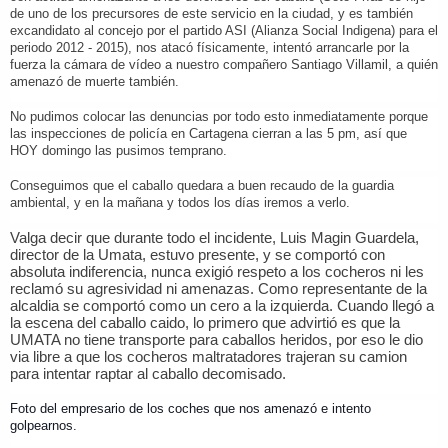
de uno de los precursores de este servicio en la ciudad, y es también
excandidato al concejo por el partido ASI (Alianza Social Indigena) para el
periodo 2012 - 2015), nos atacó físicamente, intentó arrancarle por la
fuerza la cámara de vídeo a nuestro compañero Santiago Villamil, a quién
amenazó de muerte también.
No pudimos colocar las denuncias por todo esto inmediatamente porque
las inspecciones de policía en Cartagena cierran a las 5 pm, así que
HOY domingo las pusimos temprano.
Conseguimos que el caballo quedara a buen recaudo de la guardia
ambiental, y en la mañana y todos los días iremos a verlo.
Valga decir que durante todo el incidente, Luis Magin Guardela,
director de la Umata, estuvo presente, y se comportó con
absoluta indiferencia, nunca exigió respeto a los cocheros ni les
reclamó su agresividad ni amenazas. Como representante de la
alcaldia se comportó como un cero a la izquierda. Cuando llegó a
la escena del caballo caido, lo primero que advirtió es que la
UMATA no tiene transporte para caballos heridos, por eso le dio
via libre a que los cocheros maltratadores trajeran su camion
para intentar raptar al caballo decomisado.
Foto del empresario de los coches que nos amenazó e intento
golpearnos.