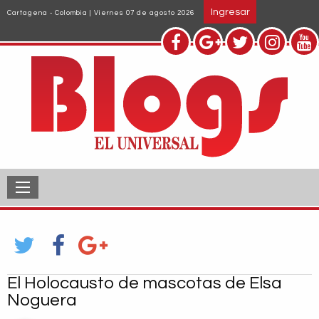
Pasar
Ingresar
Cartagena - Colombia | Viernes 07 de agosto 2026
al
contenido
principal
El Holocausto de mascotas de Elsa
Noguera