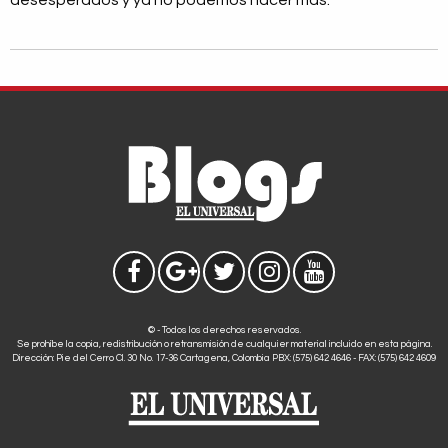
desesperados y ya no podemos hacer más.
© - Todos los derechos reservados.
Se prohíbe la copia, redistribución o retransmisión de cualquier material incluido en esta página.
Dirección: Pie del Cerro Cl. 30 No. 17-36 Cartagena, Colombia PBX: (575) 642 4646 - FAX: (575) 642 4609