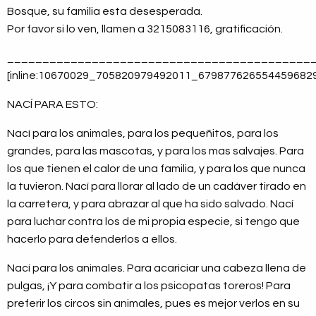
Bosque, su familia esta desesperada.
Por favor si lo ven, llamen a 3215083116, gratificación.
___________________________________________
[inline:10670029_705820979492011_6798776265544596829
NACÍ PARA ESTO:
Nací para los animales, para los pequeñitos, para los
grandes, para las mascotas, y para los mas salvajes. Para
los que tienen el calor de una familia, y para los que nunca
la tuvieron. Nací para llorar al lado de un cadáver tirado en
la carretera, y para abrazar al que ha sido salvado. Nací
para luchar contra los de mi propia especie, si tengo que
hacerlo para defenderlos a ellos.
Nací para los animales. Para acariciar una cabeza llena de
pulgas, ¡Y para combatir a los psicopatas toreros! Para
preferir los circos sin animales, pues es mejor verlos en su