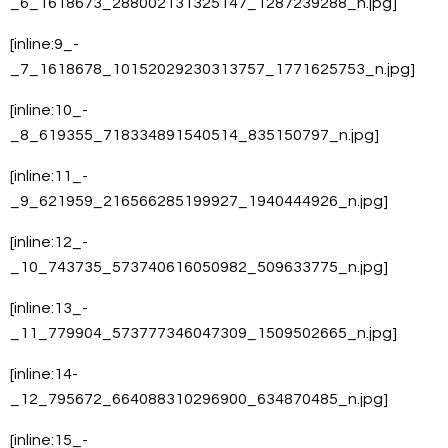
_6_1618673_288002131325147_1287239288_n.jpg]
[inline:9_-
_7_1618678_10152029230313757_1771625753_n.jpg]
[inline:10_-
_8_619355_718334891540514_835150797_n.jpg]
[inline:11_-
_9_621959_216566285199927_1940444926_n.jpg]
[inline:12_-
_10_743735_573740616050982_509633775_n.jpg]
[inline:13_-
_11_779904_573777346047309_1509502665_n.jpg]
[inline:14-
_12_795672_664088310296900_634870485_n.jpg]
[inline:15_-