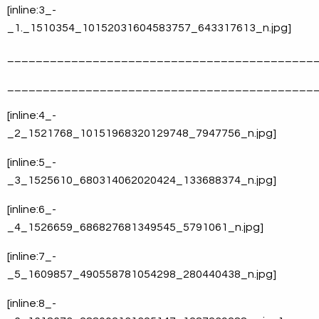
[inline:3_-
_1._1510354_10152031604583757_643317613_n.jpg]
___________________________________________
___________________________________________
[inline:4_-
_2_1521768_10151968320129748_7947756_n.jpg]
[inline:5_-
_3_1525610_680314062020424_133688374_n.jpg]
[inline:6_-
_4_1526659_686827681349545_5791061_n.jpg]
[inline:7_-
_5_1609857_490558781054298_280440438_n.jpg]
[inline:8_-