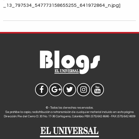
_13_797534_547773158655255_641972864_n.jpg]
© - Todos los derechos reservados.
Se prohíbe la copia, redistribución o retransmisión de cualquier material incluido en esta página.
Dirección: Pie del Cerro Cl. 30 No. 17-36 Cartagena, Colombia PBX: (575) 642 4646 - FAX: (575) 642 4609