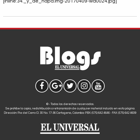
[inline:34._y_de_napa.img-20170409-wa0024.jpg]
© - Todos los derechos reservados.
Se prohíbe la copia, redistribución o retransmisión de cualquier material incluido en esta página.
Dirección: Pie del Cerro Cl. 30 No. 17-36 Cartagena, Colombia PBX: (575) 642 4646 - FAX: (575) 642 4609