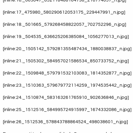
[inline:16._063047_652118488164738_216774057_n.jpg]
[inline:17_475980_580290612053175_229447991_n.jpg]
[inline:18._501665_579268458822057_702752296_n.jpg]
[inline:19._504535_636625206385084_1056277013_n.jpg]
[inline:20._1505142_579281355487434_1880038837_n.jpg]
[inline:21._1505302_584957021586534_850733752_n.jpg]
[inline:22._1509848_579791532103083_1814352877_n.jpg]
[inline:23._1510363_579679772114259_1974535442_n.jpg]
[inline:24._1510874_583163261765910_902636846_n.jpg]
[inline:25._1512516_584995724915997_1674332086_n.jpg]
[inline:26_1512536_578843788864524_498038601_n.jpg]