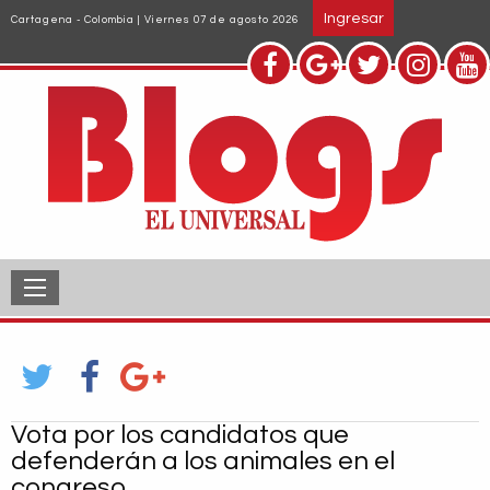
Pasar
Ingresar
Cartagena - Colombia | Viernes 07 de agosto 2026
al
contenido
principal
Vota por los candidatos que
defenderán a los animales en el
congreso