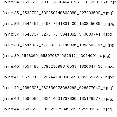
[inline:34._1535535_10151788846491261_1018593151_n.jp
[inline:35._1538702_580850148663888_227233590_n.jpg]
[inline:36._1544451_549317641831100_1508456892_n.jpg]
[inline:37._1545737_627617313941382_519689741_n.jpg]
[inline:38._1546397_579332002149036_1953664146_n.jpg]
[inline:39_1548062_658070874257617_40014091_o.jpg]
[inline:40._1551480_579323698816533_1820341130_n.jpg]
[inline:41._557571_10202441963305690_953551282_n.jpg]
[inline:42._1560503_580856078663295_926577640_n.jpg]
[inline:43._1560580_583444061737830_185128377_n.jpg]
[inline:44._1601559_580325972049639_925233558_n.jpg]