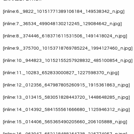
[inline:6._9822_10151771389106184_149538342_n.jpg]
[inline:7._36534_499048130212245_129084642_n.jpg]
[inline:8._374446_618371611531506_1491418024_n.jpg]
[inline:9._375700_10153718769785224_1994127460_n.jpg]
[inline:10._944823_10152155257928832_485100854_n.jpg]
[inline:11._10283_652833000827_1227598370_n.jpg]
[inline:12._012356_647987805260915_1915361863_n.jpg]
[inline:13._013415_583051828443720_1448648285_n.jpg]
[inline:14._014392_584155561666680_1125946312_n.jpg]
[inline:15._014406_565365490205660_206105888_n.jpg]