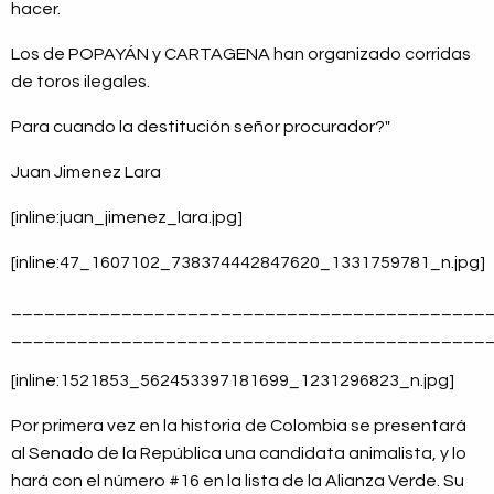
hacer.
Los de POPAYÁN y CARTAGENA han organizado corridas
de toros ilegales.
Para cuando la destitución señor procurador?"
Juan Jimenez Lara
[inline:juan_jimenez_lara.jpg]
[inline:47_1607102_738374442847620_1331759781_n.jpg]
___________________________________________
___________________________________________
[inline:1521853_562453397181699_1231296823_n.jpg]
Por primera vez en la historia de Colombia se presentará
al Senado de la República una candidata animalista, y lo
hará con el número #16 en la lista de la Alianza Verde. Su