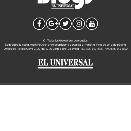
© - Todos los derechos reservados.
Se prohíbe la copia, redistribución o retransmisión de cualquier material incluido en esta página.
Dirección: Pie del Cerro Cl. 30 No. 17-36 Cartagena, Colombia PBX: (575) 642 4646 - FAX: (575) 642 4609