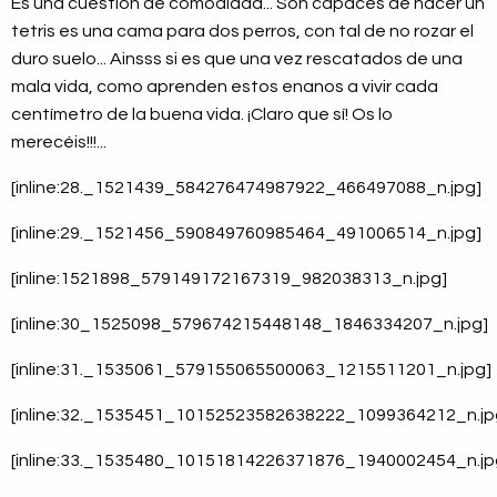
Es una cuestión de comodidad... Son capaces de hacer un
tetris es una cama para dos perros, con tal de no rozar el
duro suelo... Ainsss si es que una vez rescatados de una
mala vida, como aprenden estos enanos a vivir cada
centímetro de la buena vida. ¡Claro que sí! Os lo
merecéis!!!...
[inline:28._1521439_584276474987922_466497088_n.jpg]
[inline:29._1521456_590849760985464_491006514_n.jpg]
[inline:1521898_579149172167319_982038313_n.jpg]
[inline:30_1525098_579674215448148_1846334207_n.jpg]
[inline:31._1535061_579155065500063_1215511201_n.jpg]
[inline:32._1535451_10152523582638222_1099364212_n.jp
[inline:33._1535480_10151814226371876_1940002454_n.jp