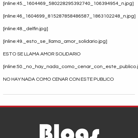
[inline:45._1604469_580228295392740_106394954_n.jpg]
[inline:46_1604699_815287858486587_1863102248_n.jpg]
[inline:48._delfin.jpg]
[inline:49._esto_se_llama_amor_solidario.jpg]
ESTO SE LLAMA AMOR SOLIDARIO
[inline:50._no_hay_nada_como_cenar_con_este_publico.
NO HAY NADA COMO CENAR CON ESTE PUBLICO