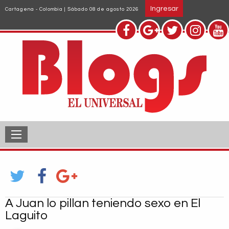
Pasar
Ingresar
Cartagena - Colombia | Sábado 08 de agosto 2026
al
contenido
principal
A Juan lo pillan teniendo sexo en El
Laguito