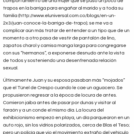
comportamiento de una mujer que se puso un poco de
trapos en la barriga para engañar al marido y a toda su
familia (http://www.eluniversal.com.co/blogs/en-un-
2x3/juan-conoce-la-barriga-de-trapo); se me va a
complicar aún más tratar de entender a un tipo que de un
momento a otro pasa de vestir de pantalón de lino,
zapatos charol y camisa manga larga para congregarse
con sus “hermanos”, a exponerse desnudo ante la vista
de todos y sosteniendo una desenfrenada relación
sexual.
Últimamente Juan y su esposa pasaban más “mojados”
que el Túnel de Crespo cuando le cae un aguacero. Se
propusieron regresar a la época de locura de antes.
Comieron jaiba antes de pasar por dunas y visitar al
faraón y a un conde el mismo día. La locura del
exhibicionismo empezó en playa, un día parquearon en un
auto rojo, sin los vidrios polarizados, cerca de Blas el Teso;
pero un policía que vio el movimiento extraño del vehículo