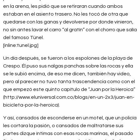
en la arena, les pidió que se retiraran cuando ambos
estaban en el asiento trasero. No les tocó de otra que
quedarse con las ganas y devolverse por donde vinieron,
no sin antes lavar el carro “al gratín” con el chorro que salía
del famoso Túnel.
[inline:tunel.jpg]
Un día después, se fueron a los espolones de la playa de
Crespo. Él puso sus nalgas panchas sobre las rocas y ella
se le subió encima, de eso me dicen, también hay video,
pero al parecer no tuvo tanta trascendencia como con el
que empezó este quinto capítulo de “Juan por la Heroica”
(http://www.eluniversal.com.co/blogs/en-un-2x3/juan-en-
bicicleta-por-la-heroica).
Y así, cansados de esconderse en un motel, que un policía
les cortara la pasión, o cansados de maltratarse sus
partes dizque íntimas con esas rocas marinas, el pasado