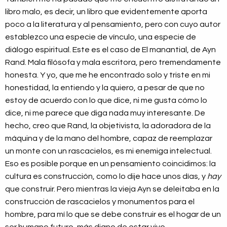
libro malo, es decir, un libro que evidentemente aporta
poco a la literatura y al pensamiento, pero con cuyo autor
establezco una especie de vínculo, una especie de
diálogo espiritual. Este es el caso de El manantial, de Ayn
Rand. Mala filósofa y mala escritora, pero tremendamente
honesta. Y yo, que me he encontrado solo y triste en mi
honestidad, la entiendo y la quiero, a pesar de que no
estoy de acuerdo con lo que dice, ni me gusta cómo lo
dice, ni me parece que diga nada muy interesante. De
hecho, creo que Rand, la objetivista, la adoradora de la
máquina y de la mano del hombre, capaz de reemplazar
un monte con un rascacielos, es mi enemiga intelectual.
Eso es posible porque en un pensamiento coincidimos: la
cultura es construcción, como lo dije hace unos días, y
hay
que construir. Pero mientras la vieja Ayn se deleitaba en la
construcción de
rascacielos y monumentos para el
hombre,
para mí lo que se debe
construir
es
el hogar de un
ser humano futuro, más digno de estar vivo.