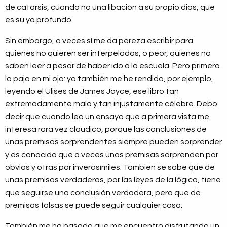
de catarsis, cuando no una libación a su propio dios, que
es su yo profundo.
Sin embargo, a veces sí me da pereza escribir para
quienes no quieren ser interpelados, o peor, quienes no
saben leer a pesar de haber ido a la escuela. Pero primero
la paja en mi ojo: yo también me he rendido, por ejemplo,
leyendo el Ulises de James Joyce, ese libro tan
extremadamente malo y tan injustamente célebre. Debo
decir que cuando leo un ensayo que a primera vista me
interesa rara vez claudico, porque las conclusiones de
unas premisas sorprendentes siempre pueden sorprender
y es conocido que a veces unas premisas sorprenden por
obvias y otras por inverosímiles. También se sabe que de
unas premisas verdaderas, por las leyes de la lógica, tiene
que seguirse una conclusión verdadera, pero que de
premisas falsas se puede seguir cualquier cosa.
También me ha pasado que me encuentro disfrutando un