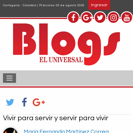
Pasar
Ingresar
Cartagena - Colombia | Miércoles 05 de agosto 2026
al
contenido
principal
Vivir para servir y servir para vivir
María Fernanda Martínez Correa