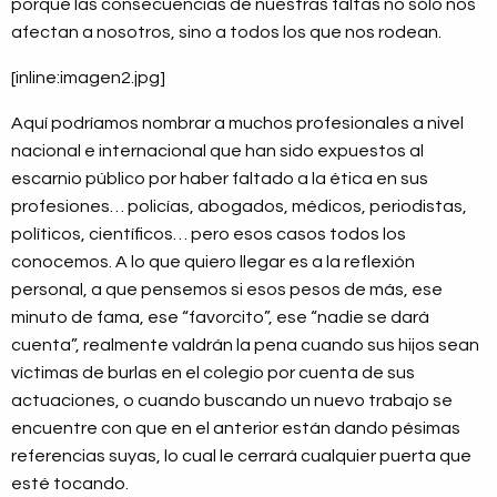
porque las consecuencias de nuestras faltas no sólo nos
afectan a nosotros, sino a todos los que nos rodean.
[inline:imagen2.jpg]
Aquí podríamos nombrar a muchos profesionales a nivel
nacional e internacional que han sido expuestos al
escarnio público por haber faltado a la ética en sus
profesiones… policías, abogados, médicos, periodistas,
políticos, científicos… pero esos casos todos los
conocemos. A lo que quiero llegar es a la reflexión
personal, a que pensemos si esos pesos de más, ese
minuto de fama, ese “favorcito”, ese “nadie se dará
cuenta”, realmente valdrán la pena cuando sus hijos sean
víctimas de burlas en el colegio por cuenta de sus
actuaciones, o cuando buscando un nuevo trabajo se
encuentre con que en el anterior están dando pésimas
referencias suyas, lo cual le cerrará cualquier puerta que
esté tocando.