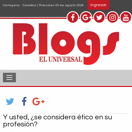
Pasar
Ingresar
Cartagena - Colombia | Miércoles 05 de agosto 2026
al
contenido
principal
Y usted, ¿se considera ético en su
profesión?