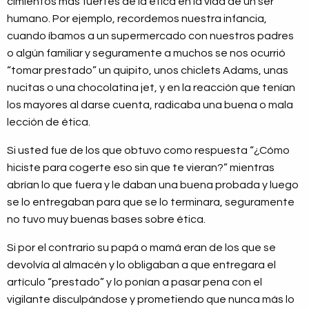
cimientos más fuertes de la ética en la vida de un ser
humano. Por ejemplo, recordemos nuestra infancia,
cuando íbamos a un supermercado con nuestros padres
o algún familiar y seguramente a muchos se nos ocurrió
“tomar prestado” un quipito, unos chiclets Adams, unas
nucitas o una chocolatina jet, y en la reacción que tenían
los mayores al darse cuenta, radicaba una buena o mala
lección de ética.
Si usted fue de los que obtuvo como respuesta “¿Cómo
hiciste para cogerte eso sin que te vieran?” mientras
abrían lo que fuera y le daban una buena probada y luego
se lo entregaban para que se lo terminara, seguramente
no tuvo muy buenas bases sobre ética.
Si por el contrario su papá o mamá eran de los que se
devolvía al almacén y lo obligaban a que entregara el
artículo “prestado” y lo ponían a pasar pena con el
vigilante disculpándose y prometiendo que nunca más lo