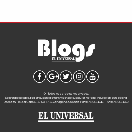
© - Todos los derechos reservados.
Se prohíbe la copia, redistribución o retransmisión de cualquier material incluido en esta página.
Dirección: Pie del Cerro Cl. 30 No. 17-36 Cartagena, Colombia PBX: (575) 642 4646 - FAX: (575) 642 4609