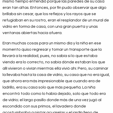
mismo tiempo entendió porque las paredes de su casa
eran tan altas. Entonces, por fin pudo observar que algo
brillaba sin cesar, que los reflejos y los rayos que se
refugiaban en su rostro, eran el resplandor de un mural de
vidrio en forma de casa, con una gran puerta y unas
ventanas abiertas hacia afuera.
Eran muchas cosas para un mismo día y la niña en ese
momento quiso regresar y tomar un transporte que la
llevará a la realidad, pues, no sabía si lo que estaba
viendo era lo correcto, no sabía dónde estaban los que
allí vivieron o vivían mientras ella vivió ahí. Pero, su caminar
la llevaba hasta la casa de vidrio, su casa que no era igual,
que ahora era más impresionable que cuando era de
ladrillo, era su casa solo que más pequeña. La niña
encontró todo como lo había dejado, solo que todo era
de vidrio; el largo pasillo donde más de una vez jugó al
escondido con sus primos, el lavadero donde
acostumbraba a pintar acuarelas y el jardín lleno de