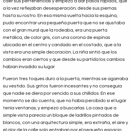
caer sus pertenencias y empezó a dar pasos rápidos, que
a la vez reflejaban desesperación; desde sus piernas
hasta su rostro. En esa misma vuelta hacia la esquina,
pudo encontrar una pequeña puerta que no se ajustaba
con el gran mural que la rodeaba, era una puerta
metálica, de color gris, con una corona de espinas
ubicada en el centro y candado en el costado, que a la
vista era una simple decoración. La niña sintió que los
cambios eran ciertos y que desde su partida los cambios
habían invadido su lugar.
Fueron tres toques duro a la puerta, mientras se agarraba
su vestido. Sus gritos fueron incesantes y no conseguía
que nadie se diera por vencido a sus chillidos. En ese
momento se dio cuenta, que no había percibido si el lugar
tenía ventanas; y empezó a buscarlas. La casa que a
simple vista parecía un bloque de ladrillos pintados de
blancos, con una arquitectura simple, era extraña, el aire y
el olor de la calle solo entraban por el pequeño espacio