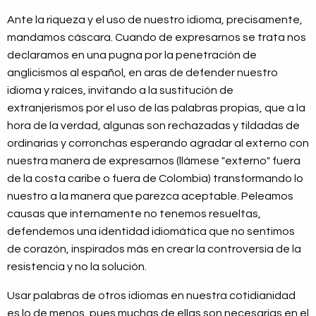
Ante la riqueza y el uso de nuestro idioma, precisamente,
mandamos cáscara. Cuando de expresarnos se trata nos
declaramos en una pugna por la penetración de
anglicismos al español, en aras de defender nuestro
idioma y raíces, invitando a la sustitución de
extranjerismos por el uso de las palabras propias, que a la
hora de la verdad, algunas son rechazadas y tildadas de
ordinarias y corronchas esperando agradar al externo con
nuestra manera de expresarnos (llámese "externo" fuera
de la costa caribe o fuera de Colombia) transformando lo
nuestro a la manera que parezca aceptable. Peleamos
causas que internamente no tenemos resueltas,
defendemos una identidad idiomática que no sentimos
de corazón, inspirados más en crear la controversia de la
resistencia y no la solución.
Usar palabras de otros idiomas en nuestra cotidianidad
es lo de menos, pues muchas de ellas son necesarias en el