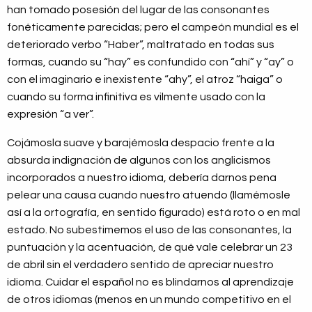
han tomado posesión del lugar de las consonantes
fonéticamente parecidas; pero el campeón mundial es el
deteriorado verbo “Haber”, maltratado en todas sus
formas, cuando su “hay” es confundido con “ahí” y “ay” o
con el imaginario e inexistente “ahy”, el atroz “haiga” o
cuando su forma infinitiva es vilmente usado con la
expresión “a ver”.
Cojámosla suave y barajémosla despacio frente a la
absurda indignación de algunos con los anglicismos
incorporados a nuestro idioma, debería darnos pena
pelear una causa cuando nuestro atuendo (llamémosle
así a la ortografía, en sentido figurado) está roto o en mal
estado. No subestimemos el uso de las consonantes, la
puntuación y la acentuación, de qué vale celebrar un 23
de abril sin el verdadero sentido de apreciar nuestro
idioma. Cuidar el español no es blindarnos al aprendizaje
de otros idiomas (menos en un mundo competitivo en el