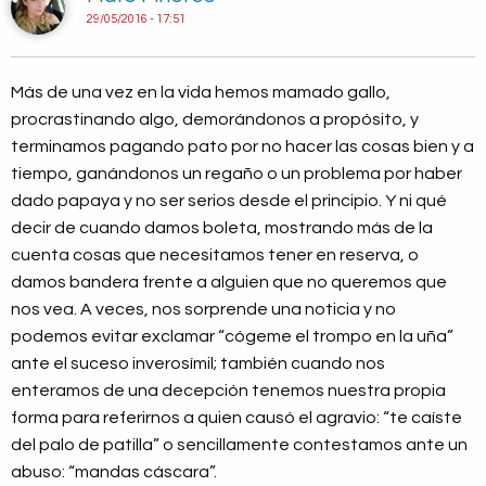
29/05/2016 - 17:51
Más de una vez en la vida hemos mamado gallo,
procrastinando algo, demorándonos a propósito, y
terminamos pagando pato por no hacer las cosas bien y a
tiempo, ganándonos un regaño o un problema por haber
dado papaya y no ser serios desde el principio. Y ni qué
decir de cuando damos boleta, mostrando más de la
cuenta cosas que necesitamos tener en reserva, o
damos bandera frente a alguien que no queremos que
nos vea. A veces, nos sorprende una noticia y no
podemos evitar exclamar “cógeme el trompo en la uña”
ante el suceso inverosímil; también cuando nos
enteramos de una decepción tenemos nuestra propia
forma para referirnos a quien causó el agravio: “te caíste
del palo de patilla” o sencillamente contestamos ante un
abuso: “mandas cáscara”.