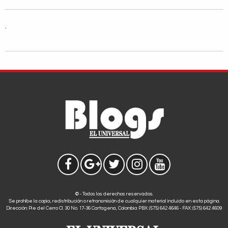
.
© - Todos los derechos reservados.
Se prohíbe la copia, redistribución o retransmisión de cualquier material incluido en esta página.
Dirección: Pie del Cerro Cl. 30 No. 17-36 Cartagena, Colombia PBX: (575) 642 4646 - FAX: (575) 642 4609