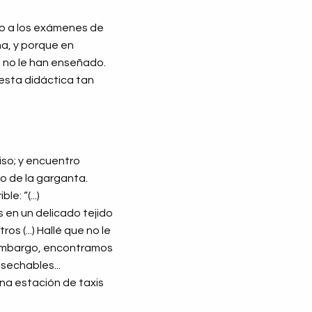
do a los exámenes de
a, y porque en
á no le han enseñado.
esta didáctica tan
piso; y encuentro
lo de la garganta.
e: “(...)
 en un delicado tejido
(...) Hallé que no le
n embargo, encontramos
sechables...
una estación de taxis