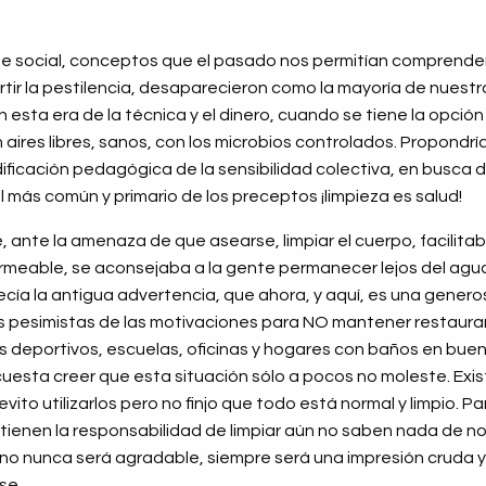
se social, conceptos que el pasado nos permitían comprender
rtir la pestilencia, desaparecieron como la mayoría de nuestro
n esta era de la técnica y el dinero, cuando se tiene la opci
n aires libres, sanos, con los microbios controlados. Propondrí
ficación pedagógica de la sensibilidad colectiva, en busca 
 más común y primario de los preceptos ¡limpieza es salud!
, ante la amenaza de que asearse, limpiar el cuerpo, facilita
ermeable, se aconsejaba a la gente permanecer lejos del agua:
decía la antigua advertencia, que ahora, y aquí, es una genero
s pesimistas de las motivaciones para NO mantener restauran
 deportivos, escuelas, oficinas y hogares con baños en buen
cuesta creer que esta situación sólo a pocos no moleste. Exi
 evito utilizarlos pero no finjo que todo está normal y limpio. P
tienen la responsabilidad de limpiar aún no saben nada de no
jeno nunca será agradable, siempre será una impresión cruda 
se.