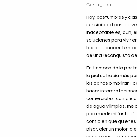
Cartagena.
Hoy, costumbres y cla
sensibilidad para adve
inaceptable es, aún, e
soluciones para vivir e
básica e inocente modi
de una reconquista del
En tiempos de la peste
la piel se hacía más p
los baños o morirán!, 
hacer interpretacione
comerciales, complejos
de agua y limpios, me 
para medir mí fastidió:
confío en que quienes 
pisar, oler un mojón a
motivo para enfurecer