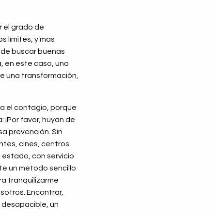
 el grado de
s límites, y más
ón de buscar buenas
a, en este caso, una
de una transformación,
ba el contagio, porque
 ¡Por favor, huyan de
sa prevención. Sin
tes, cines, centros
 estado, con servicio
ste un método sencillo
ara tranquilizarme
sotros. Encontrar,
y desapacible, un