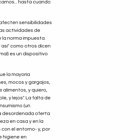
arnos... hasta cuando
 afecten sensibilidades
ras actividades de
e la norma impuesta.
 así" como otros dicen
al) es un dispositivo
ue la mayoría
es, mocos y gargajos,
 alimentos, y quiero,
, y lejos". La falta de
consumismo (un
la desordenada oferta
ieza en casa y en la
con el entorno- y, por
e higiene en