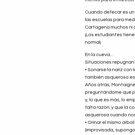
Cuando defecar es un 
las escuelas para med
Cartagena muchos ni cu
¡Los estudiantes tien
normal¡
En la cueva...
Situaciones repugnant
• Sonarse la nariz con 
también asqueroso escu
Años atrás, Montaigne (f
preguntándome qué pri
y, lo que es más, lo 
falta razón; y que la
asquerosa cuando nos 
• Orinar el mismo arbo
(improvisada, supongo