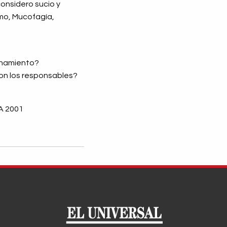
considero sucio y
smo, Mucofagía,
onamiento?
son los responsables?
.A 2001