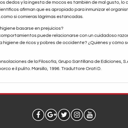
n los dedos y la ingesta de mocos es también de mal gusto, lo 
ientíficos afirman que es apropiado para inmunizar el organi
.como si comieras lágrimas estancadas.
higiene basarse en prejuicios?
s comportamientos puede relacionarse con un cuidadoso raz
 la higiene de ricos y pobres de occidente? ¿Quiénes y cómo 
onsolaciones de la Filosofía, Grupo Santillana de Ediciones, S
rco e il pulito. Marsillo, 1996. Traduttore Orati D.