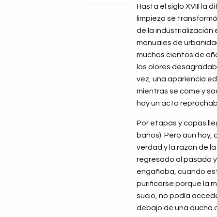
Hasta el siglo XVIII la 
limpieza se transformó
de la industrialización 
manuales de urbanidad 
muchos cientos de año
los olores desagradabl
vez, una apariencia ed
mientras se come y sac
hoy un acto reprochab
Por etapas y capas lle
baños). Pero aún hoy, 
verdad y la razón de la
regresado al pasado y 
engañaba, cuando esta
purificarse porque la
sucio, no podía acceder
debajo de una ducha o