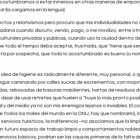
 acostumbramos a estar inmersos en otras maneras de emporc
! (la cargamos en la lengua)
tos y relativismos pero procuro que mis individualidades no
dadana cuando discuto, vendo, pago, o me movilizo, entre ot
lturales privadas y públicas, cuando uso la ciudad dentro d
ue todo el tiempo deba aceptar, frustrada, que "tiene que ser
sta por sospecha, que todo lo acostumbrado es bueno (o norm
idea de higiene es radicalmente diferente, muy personal, o q
eguir caminando por calles sucias de excrementos, con mojon
as, rebosadas de basuras malolientes, hartas de residuos de
dejar de usar retretes que huelen a “huye lo más pronto posible
l y del medio ya no son mis enemigos lejanos o invisibles. El 
e todos los males del mundo en la ONU, hay que nombrarlo), 
servicios turísticos, la indiferencia –no asociamos que la limp
n futuro espacio de trabajo limpio y comportamientos nobles 
ervicios básicos, podrían ser las causas primeras de la falta d