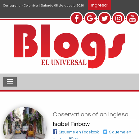
Pasar
Ingresar
Cartagena - Colombia | Sábado 08 de agosto 2026
al
contenido
principal
Observations of an Inglesa
Isabel Finbow
Sígueme en Facebook
Sígueme en