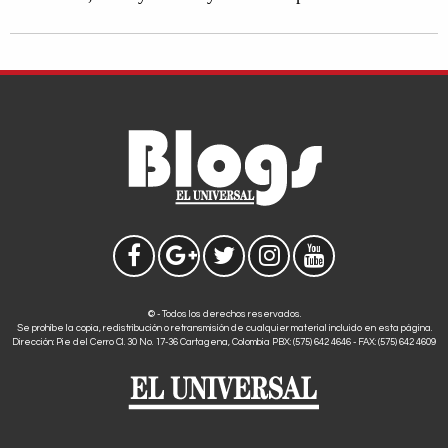
© - Todos los derechos reservados.
Se prohíbe la copia, redistribución o retransmisión de cualquier material incluido en esta página.
Dirección: Pie del Cerro Cl. 30 No. 17-36 Cartagena, Colombia PBX: (575) 642 4646 - FAX: (575) 642 4609