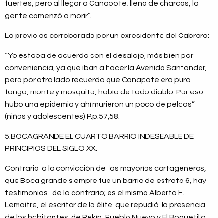
fuertes, pero al llegar a Canapote, lleno de charcas, la
gente comenzó a morir”.
Lo previo es corroborado por un exresidente del Cabrero:
“Yo estaba de acuerdo con el desalojo, más bien por
conveniencia, ya que iban a hacer la Avenida Santander,
pero por otro lado recuerdo que Canapote era puro
fango, monte y mosquito, había de todo diablo. Por eso
hubo una epidemia y ahí murieron un poco de pelaos”
(niños y adolescentes) P.p.57,58.
5.BOCAGRANDE EL CUARTO BARRIO INDESEABLE DE
PRINCIPIOS DEL SIGLO XX.
Contrario a la convicción de las mayorías cartageneras,
que Boca grande siempre fue un barrio de estrato 6, hay
testimonios de lo contrario; es el mismo Alberto H.
Lemaitre, el escritor de la élite que repudió la presencia
de los habitantes de Pekín, Pueblo Nuevo y El Boquetillo,