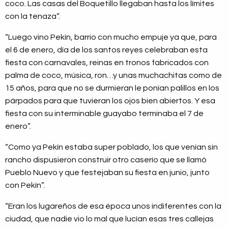
coco. Las casas del Boquetillo llegaban hasta los límites
con la tenaza”.
“Luego vino Pekín, barrio con mucho empuje ya que, para
el 6 de enero, día de los santos reyes celebraban esta
fiesta con carnavales, reinas en tronos fabricados con
palma de coco, música, ron…y unas muchachitas como de
15 años, para que no se durmieran le ponían palillos en los
párpados para que tuvieran los ojos bien abiertos. Y esa
fiesta con su interminable guayabo terminaba el 7 de
enero”.
“Como ya Pekín estaba super poblado, los que venían sin
rancho dispusieron construir otro caserío que se llamó
Pueblo Nuevo y que festejaban su fiesta en junio, junto
con Pekín”.
“Eran los lugareños de esa época unos indiferentes con la
ciudad, que nadie vio lo mal que lucían esas tres callejas