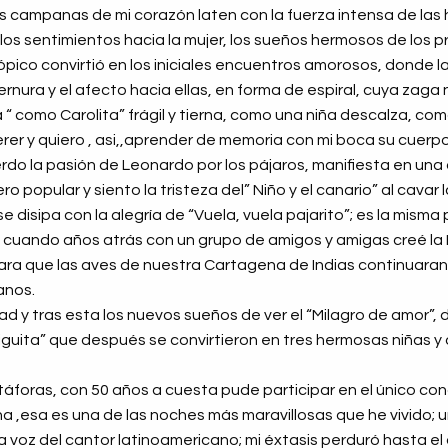
as campanas de mi corazón laten con la fuerza intensa de la
los sentimientos hacia la mujer, los sueños hermosos de los p
rópico convirtió en los iniciales encuentros amorosos, donde l
ernura y el afecto hacia ellas, en forma de espiral, cuya zaga n
 “ como Carolita” frágil y tierna, como una niña descalza, com
rer y quiero , asi,,aprender de memoria con mi boca su cuerpo 
rdo la pasión de Leonardo por los pájaros, manifiesta en una
 popular y siento la tristeza del” Niño y el canario” al cavar
 se disipa con la alegría de “Vuela, vuela pajarito”; es la misma
 cuando años atrás con un grupo de amigos y amigas creé la Pa
ara que las aves de nuestra Cartagena de Indias continuaran
anos.
ad y tras esta los nuevos sueños de ver el “Milagro de amor”, d
rriguita” que después se convirtieron en tres hermosas niñas 
etáforas, con 50 años a cuesta pude participar en el único con
,esa es una de las noches más maravillosas que he vivido; un
 voz del cantor latinoamericano; mi éxtasis perduró hasta el d