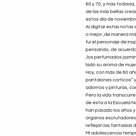
60 y 70, y más todavía
de las más bellas crea
estos día de noviembre
Al digitar estas notas 
o mejor ,de manera más
fui el personaje de in
pensando, de acuerdo c
,los perfumados jazmin
lado su aroma de mujer
Hoy, con más de 60 años
pantalones corticos” 
adornos y pinturas, co
Pero la vida transcurre
de esta a la Escuela No
han pasado los años y
órganos escrutadores de
reflejan las fantasías 
Mi adolescencia tempra