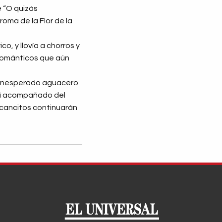
é “O quizás
oma de la Flor de la
o, y llovía a chorros y
 románticos que aún
n inesperado aguacero
llí acompañado del
 cancitos continuarán