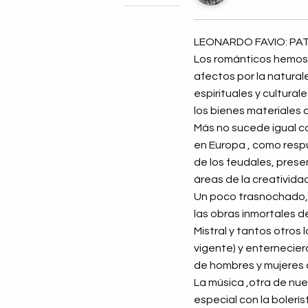
LEONARDO FAVIO: PA
Los románticos hemos 
afectos por la natural
espirituales y cultura
los bienes materiales 
Más no sucede igual con
en Europa , como respu
de los feudales, prese
áreas de la creatividad
Un poco trasnochado, 
las obras inmortales d
Mistral y tantos otros 
vigente) y enterneciero
de hombres y mujeres d
La música ,otra de nu
especial con la bolerí