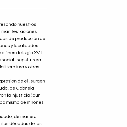
presando nuestros
de manifestaciones
modos de producción de
ones y localidades.
 fines del siglo XVIII
social , sepulturera
a literatura y otras
resión de el , surgen
ruda, de Gabriela
 la injusticia ( aún
vida misma de millones
tacado, de manera
n las décadas de los