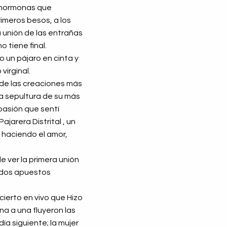
s hormonas que
rimeros besos, a los
a unión de las entrañas
o tiene final.
o un pájaro en cinta y
virginal.
 de las creaciones más
 la sepultura de su más
 pasión que sentí
jarera Distrital , un
 haciendo el amor,
e ver la primera unión
y dos apuestos
cierto en vivo que Hizo
a a una fluyeron las
ía siguiente; la mujer