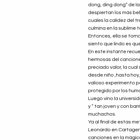
dong, ding dong” de l
despiertan los más bel
cuales la calidez del t
culmina en la sublime t
Entonces, ella se torna
siento que lindo es que
En este instante recue
hermosas del cancionero
preciado valor, la cual
desde niño ,hasta hoy,
valioso experimento p
protegido por los hum
Luego vino la universid
y “ tan joven y con ba
muchachos.
Ya al final de estas m
Leonardo en Cartagena 
canciones en la mágica