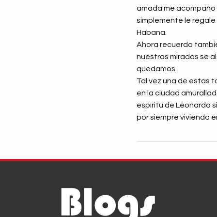
amada me acompañó ese 
simplemente le regale 
Habana.
Ahora recuerdo también 
nuestras miradas se al
quedamos.
Tal vez una de estas 
en la ciudad amuralla
espíritu de Leonardo 
por siempre viviendo e