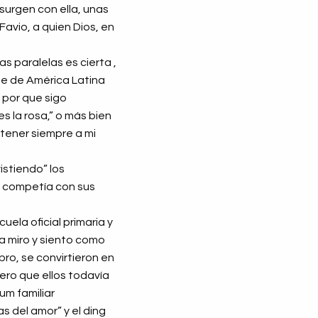
 surgen con ella, unas
avio, a quien Dios, en
as paralelas es cierta ,
rte de América Latina
 por que sigo
s la rosa,” o más bien
 tener siempre a mi
istiendo” los
e competía con sus
uela oficial primaria y
la miro y siento como
o, se convirtieron en
pero que ellos todavía
um familiar
s del amor” y el ding