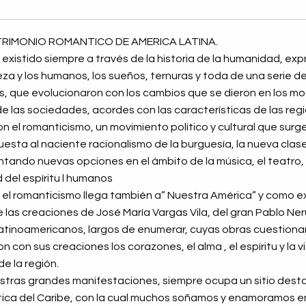
TRIMONIO ROMANTICO DE AMERICA LATINA.
existido siempre a través de la historia de la humanidad, ex
eza y los humanos, los sueños, ternuras y toda de una serie 
les, que evolucionaron con los cambios que se dieron en los 
de las sociedades, acordes con las características de las regi
 el romanticismo, un movimiento político y cultural que surge a
esta al naciente racionalismo de la burguesía, la nueva clase 
ntando nuevas opciones en el ámbito de la música, el teatro, l
 del espíritu l humanos
el romanticismo llega también a” Nuestra América” y como exp
e las creaciones de José María Vargas Vila, del gran Pablo Ne
latinoamericanos, largos de enumerar, cuyas obras cuestionaron
n con sus creaciones los corazones, el alma , el espíritu y la 
e la región.
estras grandes manifestaciones, siempre ocupa un sitio des
stica del Caribe, con la cual muchos soñamos y enamoramos e