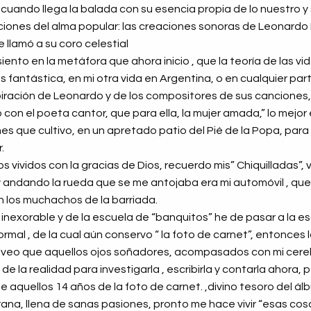
, cuando llega la balada con su esencia propia de lo nuestro y
ciones del alma popular: las creaciones sonoras de Leonardo F
 llamó a su coro celestial
siento en la metáfora que ahora inicio , que la teoría de las vid
 fantástica, en mi otra vida en Argentina, o en cualquier pa
spiración de Leonardo y de los compositores de sus canciones,
on el poeta cantor, que para ella, la mujer amada,” lo mejor e
es que cultivo, en un apretado patio del Pié de la Popa, para
.
 vividos con la gracias de Dios, recuerdo mis” Chiquilladas”, v
y andando la rueda que se me antojaba era mi automóvil , qu
n los muchachos de la barriada.
 inexorable y de la escuela de “banquitos” he de pasar a la esc
rmal , de la cual aún conservo “ la foto de carnet”, entonces 
 veo que aquellos ojos soñadores, acompasados con mi cerebr
 la realidad para investigarla , escribirla y contarla ahora, 
de aquellos 14 años de la foto de carnet. ,divino tesoro del álb
na, llena de sanas pasiones, pronto me hace vivir “esas cosa