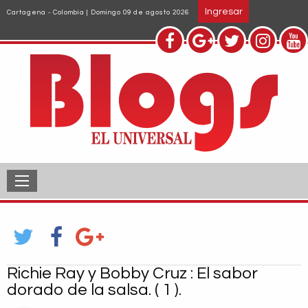
Pasar
Ingresar
Cartagena - Colombia | Domingo 09 de agosto 2026
al
contenido
principal
Richie Ray y Bobby Cruz : El sabor
dorado de la salsa. ( 1 ).