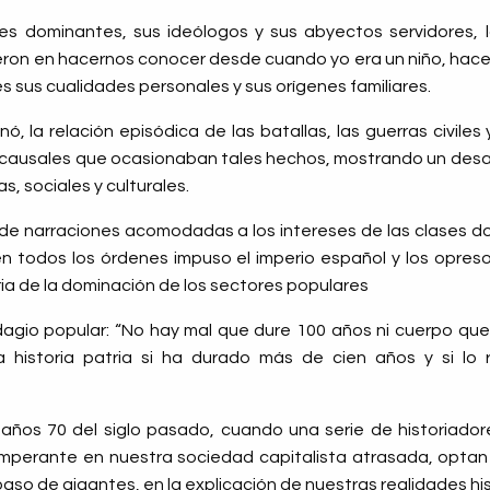
es dominantes, sus ideólogos y sus abyectos servidores, l
eron en hacernos conocer desde cuando yo era un niño, hace
s sus cualidades personales y sus orígenes familiares.
nó, la relación episódica de las batallas, las guerras civiles
 causales que ocasionaban tales hechos, mostrando un des
, sociales y culturales.
 de narraciones acomodadas a los intereses de las clases 
en todos los órdenes impuso el imperio español y los opresor
ia
de la dominación de los sectores populares
agio popular: “No hay mal que dure 100 años ni cuerpo que l
 la historia patria si ha durado más de cien años y si lo 
s años 70 del siglo pasado, cuando una serie de historiado
mperante en nuestra sociedad capitalista atrasada, optan po
o de gigantes, en la explicación de nuestras realidades his