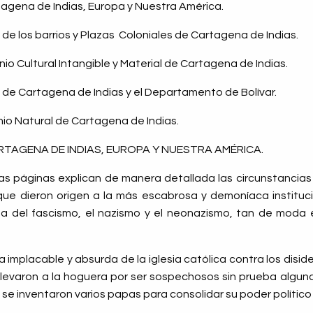
rtagena de Indias, Europa y Nuestra América.
a de los barrios y Plazas
Coloniales de Cartagena de Indias.
nio Cultural Intangible y Material de Cartagena de Indias.
al de Cartagena de Indias y el Departamento de Bolívar.
io Natural de Cartagena de Indias.
ARTAGENA DE INDIAS, EUROPA Y NUESTRA AMÉRICA.
s páginas explican de manera detallada las circunstancias
, que dieron origen a la más escabrosa y demoníaca instituci
a del fascismo, el nazismo y el neonazismo, tan de moda e
ha implacable y absurda de la iglesia católica contra los disi
llevaron a la hoguera por ser sospechosos sin prueba alguna
 se inventaron varios papas para consolidar su poder político