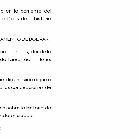
ó en la corriente del
ntíficas de la historia
RTAMENTO DE BOLÍVAR.
ena de Indias, donde la
do tarea fácil, ni lo es
que
dio una vida digna a
jo las concepciones de
ros sobre la historia de
 referenciadas.
: