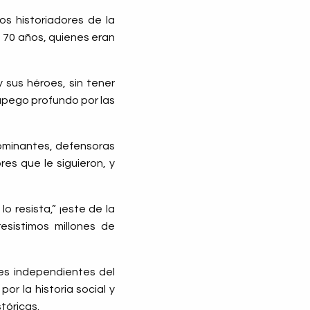
os historiadores de la
 70 años, quienes eran
 y sus héroes, sin tener
apego profundo por las
dominantes, defensoras
es que le siguieron, y
o resista,” ¡este de la
resistimos millones de
res independientes del
r la historia social y
tóricas.