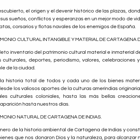
scubierto, el origen y el devenir histórico de las plazas, do
us sueños, conflictos y esperanzas en un mejor modo de v
atas, corsarios y flotas navales de los enemigos de España.
IMONIO CULTURAL INTANGIBLE Y MATERIAL DE CARTAGENA DE
to inventario del patrimonio cultural material e inmaterial d
s culturales, deportes, periodismo, valores, celebracione
le de la ciudad.
la historia total de todos y cada uno de los bienes mater
esde los valiosos aportes de la culturas amerindias originaria
ales culturales coloniales, hasta las más bellas creacion
aparición hasta nuestros días.
IMONIO NATURAL DE CARTAGENA DE INDIAS.
onero de la historia ambiental de Cartagena de Indias y con
 bienes que nos donaron Dios y la naturaleza, para alcanzar 