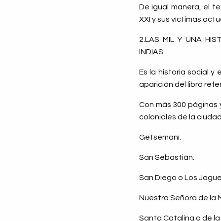
De igual manera, el te
XXI y sus víctimas act
2.LAS MIL Y UNA HI
INDIAS.
Es la historia social 
aparición del libro ref
Con más 300 páginas y 
coloniales de la ciuda
Getsemaní.
San Sebastián.
San Diego o Los Jague
Nuestra Señora de la 
Santa Catalina o de la