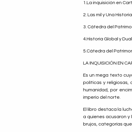
1.La inquisición en Ca
2. Las mil y Una Histori
3. Cátedra del Patrimo
4.Historia Global y Du
5.Cátedra del Patrimon
LA INQUISICIÓN EN C
Es un mega texto cuya
políticas y religiosas
humanidad, por encim
imperio del norte.
El libro destaca la luc
a quienes acusaron y 
brujos, categorías que