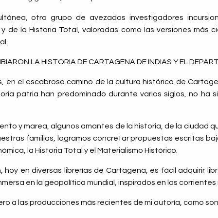
ltánea, otro grupo de avezados investigadores incursion
 y de la Historia Total, valoradas como las versiones más cie
al.
AMBIARON LA HISTORIA DE CARTAGENA DE INDIAS Y EL DEPA
s, en el escabroso camino de la cultura histórica de Cartag
istoria patria han predominado durante varios siglos, no ha si
ento y marea, algunos amantes de la historia, de la ciudad 
uestras familias, logramos concretar propuestas escritas ba
nómica, la Historia Total y el Materialismo Histórico.
 hoy en diversas librerías de Cartagena, es fácil adquirir lib
nmersa en la geopolítica mundial, inspirados en las corrientes
fiero a las producciones más recientes de mi autoría, como son