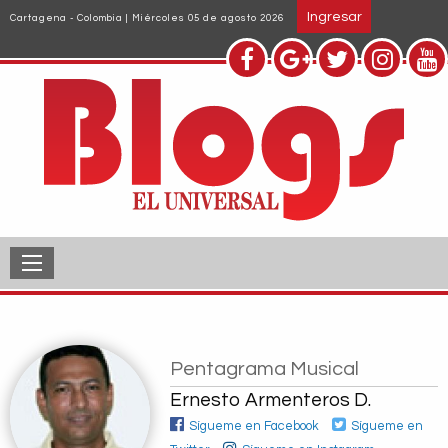
Pasar
Ingresar
Cartagena - Colombia | Miércoles 05 de agosto 2026
al
contenido
principal
Pentagrama Musical
Ernesto Armenteros D.
Sígueme en Facebook
Sígueme en