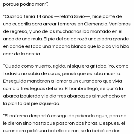
porque podría morir”.
“Cuando tenía 14 años —relata Silvio—, hice parte de
una cuadrilla para arrear terneros en Clemencia. Veníamos
de regreso, y uno de los muchachos iba montado en el
anca de una mula. El pie del pelao rozó una piedra grande
en donde estaba una mapaná blanca que lo picó y lo hizo
caer de la bestia.
“Quedó como muerto, rígido, ni siquiera gritaba. Yo, como
todavía no sabía de curas, pensé que estaba muerto.
Enseguida mandaron a llamar a un curandero que vivía
como a tres leguas del sitio. El hombre llegó, se quitó la
abarca izquierda y le dio tres abarcazos al muchacho en
la planta del pie izquierdo.
“El enfermo despertó enseguida pidiendo agua, pero no
le dieron sino hasta que pasaron dos horas. Después, el
curandero pidió una botella de ron, se la bebió en dos