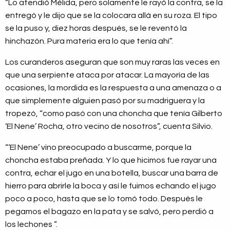
“Lo atendió Mélida, pero solamente le rayó la contra, se la
entregó y le dijo que se la colocara allá en su roza. El tipo
se la puso y, diez horas después, se le reventó la
hinchazón. Pura materia era lo que tenía ahí”.
Los curanderos aseguran que son muy raras las veces en
que una serpiente ataca por atacar. La mayoría de las
ocasiones, la mordida es la respuesta a una amenaza o a
que simplemente alguien pasó por su madriguera y la
tropezó, “como pasó con una choncha que tenía Gilberto
‘El Nene’ Rocha, otro vecino de nosotros”, cuenta Silvio.
“‘El Nene’ vino preocupado a buscarme, porque la
choncha estaba preñada. Y lo que hicimos fue rayar una
contra, echar el jugo en una botella, buscar una barra de
hierro para abrirle la boca y así le fuimos echando el jugo
poco a poco, hasta que se lo tomó todo. Después le
pegamos el bagazo en la pata y se salvó, pero perdió a
los lechones ”.