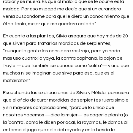
rabiar y se muera. Es que al malo lo que se le ocurre es la
maldad. Por eso mi papá me decía que si un curandero
venía buscándome para que le diera un conocimiento que
él no tenía, mejor que me quedara callado”.
En cuanto a las plantas, Silvio asegura que hay más de 20
que sirven para tratar las mordidas de serpientes,
“aunque la gente las considere rastrojo, pero yo nada
más uso cuatro: la yaya, la contra capitana, la cajón de
frayle —que también se conoce como ‘solita’— y una que
muchos ni se imaginan que sirve para eso, que es el
matarratón”.
Escuchando las explicaciones de Silvio y Mélida, pareciera
que el oficio de curar mordidas de serpientes fuera simple
y sin mayores complicaciones, “porque lo único que
nosotros hacemos —dice la mujer— es coger la planta (o
la ‘contra’, como le dicen por acá), la rayamos, le damos al
enfermo el jugo que sale del rayado y en la herida le