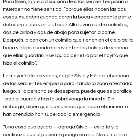
Para Silvio, la vieja discusión de si las serpientes pican o
muerden no tiene sentido, “porque ellas hacen las dos
cosas: muerden cuando abren la boca y arropan la parte
del cuerpo que van a atacar. Allí clavan cuatro colmillos,
dos de arriba y dos de abajo para sujetar la carne.
Después, pican con un colmillo que tienen en el cielo de la
boca y allí es cuando se revientan las bolsas de veneno
que ellas guardan. Ese líquido penetra por el hoyito que
hizo el colmillo”.
La mayoría de las veces, según Silvio y Mélida, el veneno
de las serpientes empieza paralizando la zona afectada;
luego, si la persona se desespera, puede que se paralice
todo el cuerpo y hasta sobrevenga la muerte. Sin
embargo, dicen que las víctimas que hasta el momento
han atendido han superado la emergencia.
“Una cosa que ayuda —agrega Silvio— es la fe y la
confianza que el paciente ponga en uno. No como hizo