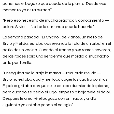
ponemos el bagazo que queda de la planta. Desde ese
momento ya está curado”.
“Pero eso necesita de mucha práctica y conocimiento —
aclara Silvio—. No todo el mundo puede hacerlo”.
La semana pasada, “El Chicho”, de 7 años, un nieto de
Silvio y Mélida, estaba observando la tala de un árbol en el
patio de un vecino. Cuando el tronco y sus ramas cayeron,
de las raíces salió una serpiente que mordió al muchacho
en la pantorrilla.
“Enseguida me lo trajo la mamá —recuerda Mélida—.
Silvio no estaba aquí y me tocó coger las cuatro contras.
El pelao gritaba porque se le estaba durmiendo la pierna,
pero cuando se bebió el jugo, empezó a bajársele el dolor.
Después le amarré el bagazo con un trapo; y al día
siguiente ya estaba yendo al colegio”.