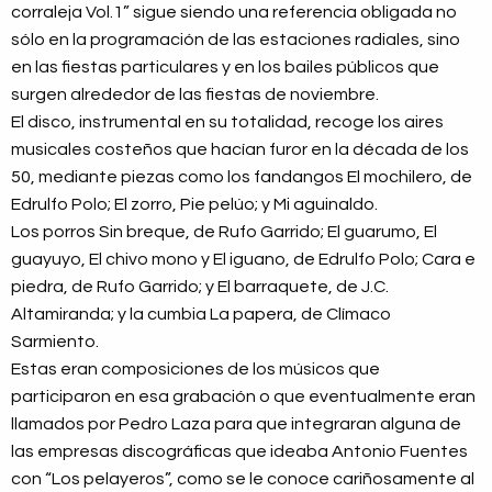
corraleja Vol.1” sigue siendo una referencia obligada no
sólo en la programación de las estaciones radiales, sino
en las fiestas particulares y en los bailes públicos que
surgen alrededor de las fiestas de noviembre.
El disco, instrumental en su totalidad, recoge los aires
musicales costeños que hacían furor en la década de los
50, mediante piezas como los fandangos El mochilero, de
Edrulfo Polo; El zorro, Pie pelúo; y Mi aguinaldo.
Los porros Sin breque, de Rufo Garrido; El guarumo, El
guayuyo, El chivo mono y El iguano, de Edrulfo Polo; Cara e
piedra, de Rufo Garrido; y El barraquete, de J.C.
Altamiranda; y la cumbia La papera, de Clímaco
Sarmiento.
Estas eran composiciones de los músicos que
participaron en esa grabación o que eventualmente eran
llamados por Pedro Laza para que integraran alguna de
las empresas discográficas que ideaba Antonio Fuentes
con “Los pelayeros”, como se le conoce cariñosamente al