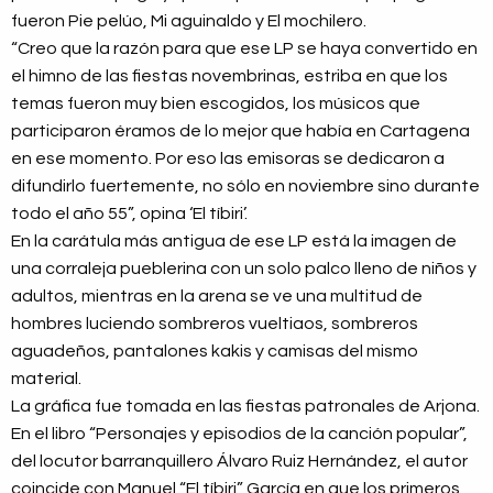
fueron Pie pelúo, Mi aguinaldo y El mochilero.
“Creo que la razón para que ese LP se haya convertido en
el himno de las fiestas novembrinas, estriba en que los
temas fueron muy bien escogidos, los músicos que
participaron éramos de lo mejor que había en Cartagena
en ese momento. Por eso las emisoras se dedicaron a
difundirlo fuertemente, no sólo en noviembre sino durante
todo el año 55”, opina ‘El tíbiri’.
En la carátula más antigua de ese LP está la imagen de
una corraleja pueblerina con un solo palco lleno de niños y
adultos, mientras en la arena se ve una multitud de
hombres luciendo sombreros vueltiaos, sombreros
aguadeños, pantalones kakis y camisas del mismo
material.
La gráfica fue tomada en las fiestas patronales de Arjona.
En el libro “Personajes y episodios de la canción popular”,
del locutor barranquillero Álvaro Ruiz Hernández, el autor
coincide con Manuel “El tíbiri” García en que los primeros