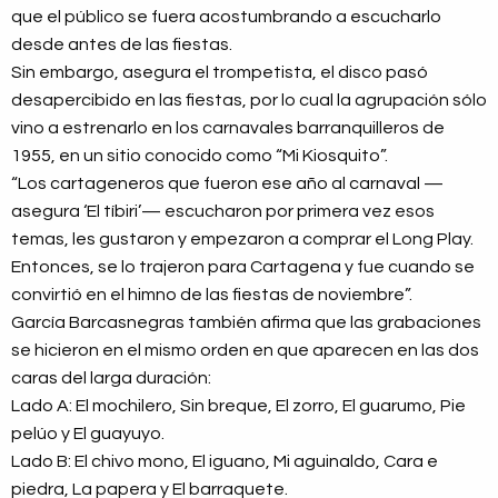
que el público se fuera acostumbrando a escucharlo
desde antes de las fiestas.
Sin embargo, asegura el trompetista, el disco pasó
desapercibido en las fiestas, por lo cual la agrupación sólo
vino a estrenarlo en los carnavales barranquilleros de
1955, en un sitio conocido como “Mi Kiosquito”.
“Los cartageneros que fueron ese año al carnaval —
asegura ‘El tíbiri’— escucharon por primera vez esos
temas, les gustaron y empezaron a comprar el Long Play.
Entonces, se lo trajeron para Cartagena y fue cuando se
convirtió en el himno de las fiestas de noviembre”.
García Barcasnegras también afirma que las grabaciones
se hicieron en el mismo orden en que aparecen en las dos
caras del larga duración:
Lado A: El mochilero, Sin breque, El zorro, El guarumo, Pie
pelúo y El guayuyo.
Lado B: El chivo mono, El iguano, Mi aguinaldo, Cara e
piedra, La papera y El barraquete.