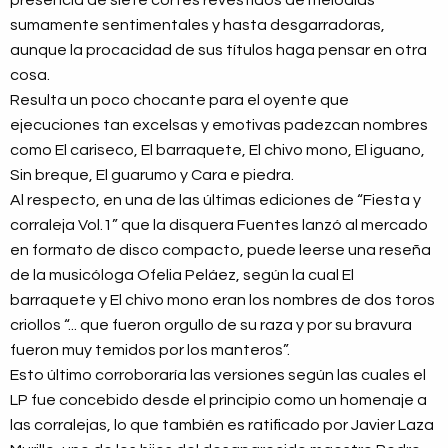
presencia de siete cortes revestidos de melodías
sumamente sentimentales y hasta desgarradoras,
aunque la procacidad de sus títulos haga pensar en otra
cosa.
Resulta un poco chocante para el oyente que
ejecuciones tan excelsas y emotivas padezcan nombres
como El cariseco, El barraquete, El chivo mono, El iguano,
Sin breque, El guarumo y Cara e piedra.
Al respecto, en una de las últimas ediciones de “Fiesta y
corraleja Vol.1” que la disquera Fuentes lanzó al mercado
en formato de disco compacto, puede leerse una reseña
de la musicóloga Ofelia Peláez, según la cual El
barraquete y El chivo mono eran los nombres de dos toros
criollos “... que fueron orgullo de su raza y por su bravura
fueron muy temidos por los manteros”.
Esto último corroboraría las versiones según las cuales el
LP fue concebido desde el principio como un homenaje a
las corralejas, lo que también es ratificado por Javier Laza