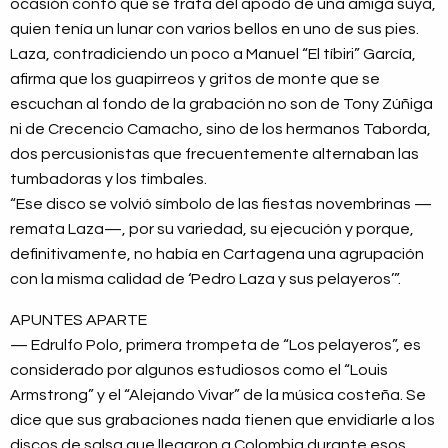
ocasión contó que se trata del apodo de una amiga suya,
quien tenía un lunar con varios bellos en uno de sus pies.
Laza, contradiciendo un poco a Manuel “El tíbiri” García,
afirma que los guapirreos y gritos de monte que se
escuchan al fondo de la grabación no son de Tony Zúñiga
ni de Crecencio Camacho, sino de los hermanos Taborda,
dos percusionistas que frecuentemente alternaban las
tumbadoras y los timbales.
“Ese disco se volvió símbolo de las fiestas novembrinas —
remata Laza—, por su variedad, su ejecución y porque,
definitivamente, no había en Cartagena una agrupación
con la misma calidad de ‘Pedro Laza y sus pelayeros’”.
APUNTES APARTE
— Edrulfo Polo, primera trompeta de “Los pelayeros”, es
considerado por algunos estudiosos como el “Louis
Armstrong” y el “Alejando Vivar” de la música costeña. Se
dice que sus grabaciones nada tienen que envidiarle a los
discos de salsa que llegaron a Colombia durante esos