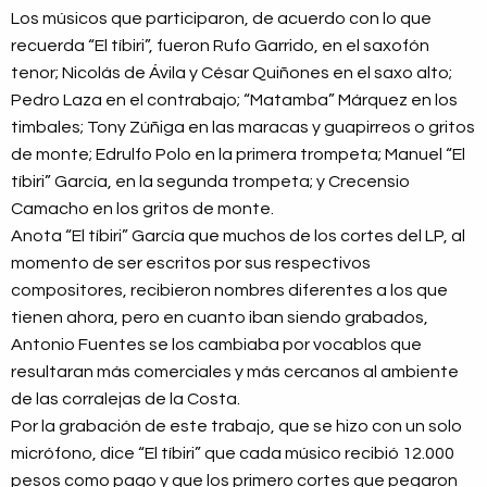
Los músicos que participaron, de acuerdo con lo que
recuerda “El tíbiri”, fueron Rufo Garrido, en el saxofón
tenor; Nicolás de Ávila y César Quiñones en el saxo alto;
Pedro Laza en el contrabajo; “Matamba” Márquez en los
timbales; Tony Zúñiga en las maracas y guapirreos o gritos
de monte; Edrulfo Polo en la primera trompeta; Manuel “El
tíbiri” García, en la segunda trompeta; y Crecensio
Camacho en los gritos de monte.
Anota “El tíbiri” García que muchos de los cortes del LP, al
momento de ser escritos por sus respectivos
compositores, recibieron nombres diferentes a los que
tienen ahora, pero en cuanto iban siendo grabados,
Antonio Fuentes se los cambiaba por vocablos que
resultaran más comerciales y más cercanos al ambiente
de las corralejas de la Costa.
Por la grabación de este trabajo, que se hizo con un solo
micrófono, dice “El tíbiri” que cada músico recibió 12.000
pesos como pago y que los primero cortes que pegaron