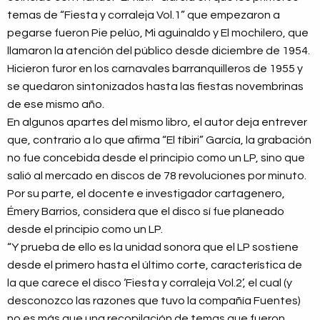
temas de “Fiesta y corraleja Vol.1” que empezaron a
pegarse fueron Pie pelúo, Mi aguinaldo y El mochilero, que
llamaron la atención del público desde diciembre de 1954.
Hicieron furor en los carnavales barranquilleros de 1955 y
se quedaron sintonizados hasta las fiestas novembrinas
de ese mismo año.
En algunos apartes del mismo libro, el autor deja entrever
que, contrario a lo que afirma “El tíbiri” García, la grabación
no fue concebida desde el principio como un LP, sino que
salió al mercado en discos de 78 revoluciones por minuto.
Por su parte, el docente e investigador cartagenero,
Émery Barrios, considera que el disco sí fue planeado
desde el principio como un LP.
“Y prueba de ello es la unidad sonora que el LP sostiene
desde el primero hasta el último corte, característica de
la que carece el disco ‘Fiesta y corraleja Vol.2’, el cual (y
desconozco las razones que tuvo la compañía Fuentes)
no es más que una recopilación de temas que fueron