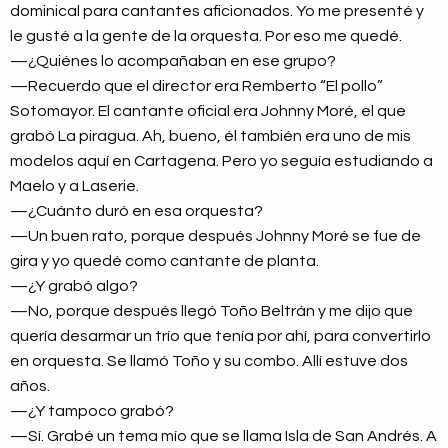
dominical para cantantes aficionados. Yo me presenté y
le gusté a la gente de la orquesta. Por eso me quedé.
—¿Quiénes lo acompañaban en ese grupo?
—Recuerdo que el director era Remberto “El pollo”
Sotomayor. El cantante oficial era Johnny Moré, el que
grabó La piragua. Ah, bueno, él también era uno de mis
modelos aquí en Cartagena. Pero yo seguía estudiando a
Maelo y a Laserie.
—¿Cuánto duró en esa orquesta?
—Un buen rato, porque después Johnny Moré se fue de
gira y yo quedé como cantante de planta.
—¿Y grabó algo?
—No, porque después llegó Toño Beltrán y me dijo que
quería desarmar un trío que tenía por ahí, para convertirlo
en orquesta. Se llamó Toño y su combo. Allí estuve dos
años.
—¿Y tampoco grabó?
—Sí. Grabé un tema mío que se llama Isla de San Andrés. A