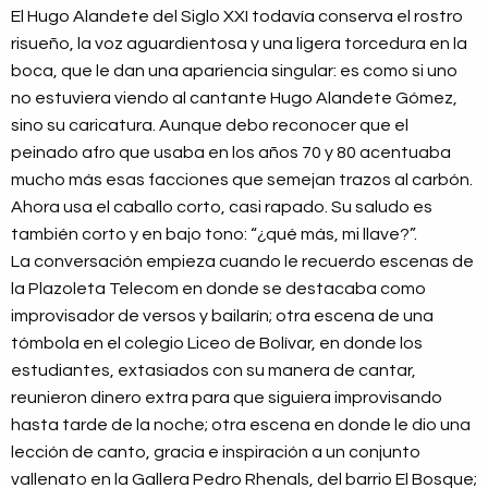
El Hugo Alandete del Siglo XXI todavía conserva el rostro
risueño, la voz aguardientosa y una ligera torcedura en la
boca, que le dan una apariencia singular: es como si uno
no estuviera viendo al cantante Hugo Alandete Gómez,
sino su caricatura. Aunque debo reconocer que el
peinado afro que usaba en los años 70 y 80 acentuaba
mucho más esas facciones que semejan trazos al carbón.
Ahora usa el caballo corto, casi rapado. Su saludo es
también corto y en bajo tono: “¿qué más, mi llave?”.
La conversación empieza cuando le recuerdo escenas de
la Plazoleta Telecom en donde se destacaba como
improvisador de versos y bailarín; otra escena de una
tómbola en el colegio Liceo de Bolívar, en donde los
estudiantes, extasiados con su manera de cantar,
reunieron dinero extra para que siguiera improvisando
hasta tarde de la noche; otra escena en donde le dio una
lección de canto, gracia e inspiración a un conjunto
vallenato en la Gallera Pedro Rhenals, del barrio El Bosque;