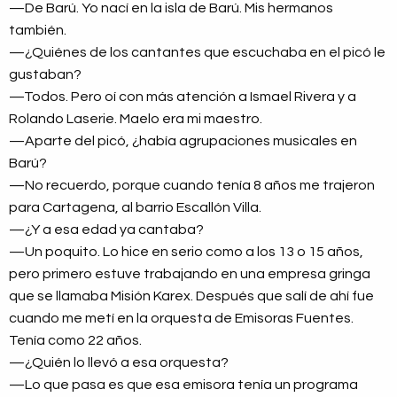
—De Barú. Yo nací en la isla de Barú. Mis hermanos
también.
—¿Quiénes de los cantantes que escuchaba en el picó le
gustaban?
—Todos. Pero oí con más atención a Ismael Rivera y a
Rolando Laserie. Maelo era mi maestro.
—Aparte del picó, ¿había agrupaciones musicales en
Barú?
—No recuerdo, porque cuando tenía 8 años me trajeron
para Cartagena, al barrio Escallón Villa.
—¿Y a esa edad ya cantaba?
—Un poquito. Lo hice en serio como a los 13 o 15 años,
pero primero estuve trabajando en una empresa gringa
que se llamaba Misión Karex. Después que salí de ahí fue
cuando me metí en la orquesta de Emisoras Fuentes.
Tenía como 22 años.
—¿Quién lo llevó a esa orquesta?
—Lo que pasa es que esa emisora tenía un programa