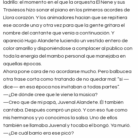
ladrillo: el momento en el que la orquesta El Nene y sus
Traviesos hizo sonar el piano en los primeros acordes de
Llora corazón. Y los animadores hacían que se repitiera
ese acorde una y otra vez para que la gente gritara el
nombre del cantante que venía a continuación. Y
apareció Hugo Alandete luciendo un vestido entero de
color amarillo y disponiéndose a complacer al público con
toda la energía del mambo personal que manejaba en
aquellas épocas.
Ahora pone cara de no acordarse mucho. Pero balbucea
otra frase corta como tratando de no quedar mal: “sí —
dice— en esa época nos invitaban a todas partes”.
—¿De dónde cree que le viene la música?
—Creo que de mi papá, Juvenal Alandete. Él también
cantaba. Después compró un picó. Y con eso fue como
mis hermanos y yo conocimos la salsa. Uno de ellos
también se llamaba Juvenal y tocaba el bongó. Ya murió.
—¿De cuál barrio era ese picó?