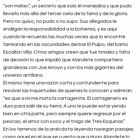
“son melao”, un secreto que solo él manejaba y que pudo
llevarlo más allá del tercer cielo de la fama y de la gloria.
Pero no quiso, no pudo o no supo. Sus allegados le
endilgan la responsabilidad a la bohemia, y es aquí
cuando le recuerdo las muchas veces que lo encontré
farreando en las oscuridades del bar El Pulpo, del barrio
Escallón Villa. Otros amigos creen que fue timidez y falta
de decisión lo que impidió que Alandete compartiera
grandezas con Joe Arroyo y con los más gigantes del
universo antillano.
Él mismo tiene una razón corta y contundente para
resolver las inquietudes de quienes lo conocen y admiran:
“es que a mí me mata la cartagenitis. El cartagenero es
duro para salir de su tierra. A uno le puede estar yendo
bien en otra parte, pero siempre quiere regresar por el
pescao, el arroz con coco y el trago de Tres Esquinas”.
En los terrenos de la anécdota-leyenda navegan pasajes
como aquel en el que se cuenta que a Hugo Alandete lo