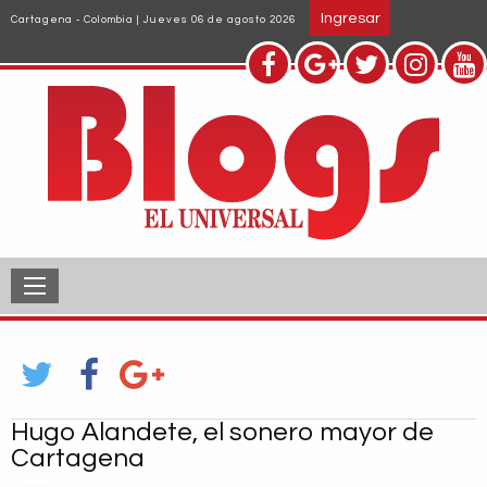
Pasar
Ingresar
Cartagena - Colombia | Jueves 06 de agosto 2026
al
contenido
principal
Hugo Alandete, el sonero mayor de
Cartagena