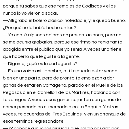
porque tú sabes que ese tema es de Codiscos y ellos
nunca lo volvieron a sacar.
—Allí grabó el bolero clásico Inolvidable, y le quedó bueno.
¿Por qué no lo había hecho antes?
—Yo canté algunos boleros en presentaciones, pero no
se me ocurría grabarlos, porque ese ritmo no tenía tanta
acogida entre el público que yo tenía. A veces uno tiene
que hacer lo que le guste a la gente.
—Dígame, ¿qué es la cartagenitis?
—Es una vaina así... Hombre, a ti te puede estar yendo
bien en una parte, pero de pronto te empiezan a dar
ganas de estar en Cartagena, parado en el Muelle de los
Pegasos o en el Camellón de los Mártires, hablando con
tus amigos. A veces esas ganas se juntan con ganas de
comer pescado en el mercado o en La Boquilla. Y otras
veces, te acuerdas del Tres Esquinas...y en un arranque de
esos terminas regresándote.
—¿Y conoce a muchos músicos que hayan pasado por