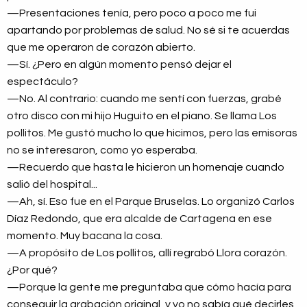
—Presentaciones tenía, pero poco a poco me fui
apartando por problemas de salud. No sé si te acuerdas
que me operaron de corazón abierto.
—Sí. ¿Pero en algún momento pensó dejar el
espectáculo?
—No. Al contrario: cuando me sentí con fuerzas, grabé
otro disco con mi hijo Huguito en el piano. Se llama Los
pollitos. Me gustó mucho lo que hicimos, pero las emisoras
no se interesaron, como yo esperaba.
—Recuerdo que hasta le hicieron un homenaje cuando
salió del hospital...
—Ah, sí. Eso fue en el Parque Bruselas. Lo organizó Carlos
Díaz Redondo, que era alcalde de Cartagena en ese
momento. Muy bacana la cosa.
—A propósito de Los pollitos, allí regrabó Llora corazón.
¿Por qué?
—Porque la gente me preguntaba que cómo hacía para
conseguir la grabación original, y yo no sabía qué decirles,