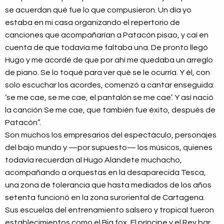
se acuerdan qué fue lo que compusieron. Un día yo
estaba en mi casa organizando el repertorio de
canciones que acompañarían a Patacón pisao, y caí en
cuenta de que todavía me faltaba una. De pronto llegó
Hugo y me acordé de que por ahí me quedaba un arreglo
de piano. Se lo toqué para ver qué se le ocurría. Y él, con
solo escuchar los acordes, comenzó a cantar enseguida:
‘se me cae, se me cae, el pantalón se me cae’. Y así nació
la canción Se me cae, que también fue éxito, después de
Patacón”.
Son muchos los empresarios del espectáculo, personajes
del bajo mundo y —por supuesto— los músicos, quienes
todavía recuerdan al Hugo Alandete muchacho,
acompañando a orquestas en la desaparecida Tesca,
una zona de tolerancia que hasta mediados de los años
setenta funcionó en la zona suroriental de Cartagena.
Sus escuelas del entrenamiento salsero y tropical fueron
establecimientos como el Big fox, El príncipe y el Rey bar,