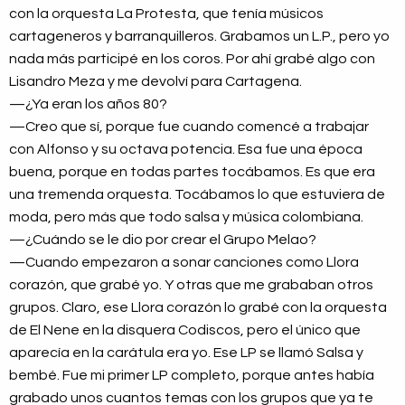
con la orquesta La Protesta, que tenía músicos
cartageneros y barranquilleros. Grabamos un L.P., pero yo
nada más participé en los coros. Por ahí grabé algo con
Lisandro Meza y me devolví para Cartagena.
—¿Ya eran los años 80?
—Creo que sí, porque fue cuando comencé a trabajar
con Alfonso y su octava potencia. Esa fue una época
buena, porque en todas partes tocábamos. Es que era
una tremenda orquesta. Tocábamos lo que estuviera de
moda, pero más que todo salsa y música colombiana.
—¿Cuándo se le dio por crear el Grupo Melao?
—Cuando empezaron a sonar canciones como Llora
corazón, que grabé yo. Y otras que me grababan otros
grupos. Claro, ese Llora corazón lo grabé con la orquesta
de El Nene en la disquera Codiscos, pero el único que
aparecía en la carátula era yo. Ese LP se llamó Salsa y
bembé. Fue mi primer LP completo, porque antes había
grabado unos cuantos temas con los grupos que ya te