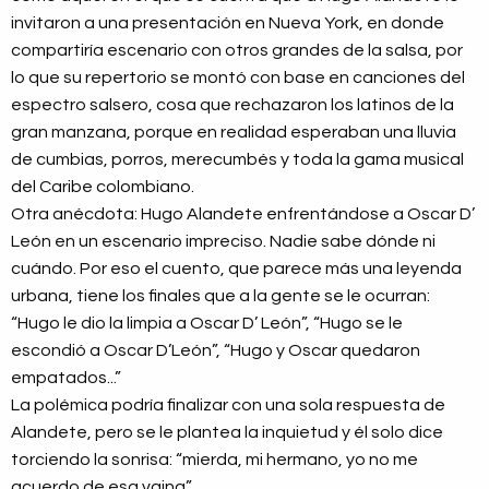
invitaron a una presentación en Nueva York, en donde
compartiría escenario con otros grandes de la salsa, por
lo que su repertorio se montó con base en canciones del
espectro salsero, cosa que rechazaron los latinos de la
gran manzana, porque en realidad esperaban una lluvia
de cumbias, porros, merecumbés y toda la gama musical
del Caribe colombiano.
Otra anécdota: Hugo Alandete enfrentándose a Oscar D’
León en un escenario impreciso. Nadie sabe dónde ni
cuándo. Por eso el cuento, que parece más una leyenda
urbana, tiene los finales que a la gente se le ocurran:
“Hugo le dio la limpia a Oscar D’ León”, “Hugo se le
escondió a Oscar D’León”, “Hugo y Oscar quedaron
empatados...”
La polémica podría finalizar con una sola respuesta de
Alandete, pero se le plantea la inquietud y él solo dice
torciendo la sonrisa: “mierda, mi hermano, yo no me
acuerdo de esa vaina”.