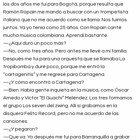
los dos años me fui para Bogotá, porque resulta que
Ramón Ropaín me mandó a buscar con un trompetista
italiano que no me acuerdo como se llama. Nos fuimos
juntos. Ya yo tenía como 25 años. Con Ropaín canté
mucha música colombiana. Aprendí bastante.
—¿Aquí duró un poco más?
—No, como tres años. Pero antes me llevé a mi familia.
Después me fui para una orquesta que se llamaba La
tropibomba y duré poco, porque me entró la
“cartagenitis” y me regresé para Cartagena.
—¿Y cómo encontró a Cartagena?
—Bien. Había gente inquieta en la música, como Óscar
Arnedo y Víctor “El Guachi” Meléndez. Los tres formamos
el grupo Los seven del zwing. Allí sí grabamos en la
disquera Felito Récord, pero no me acuerdo de las
canciones.
—¿Y pegaron?
—Que va. Yo después me fui para Barranquilla a grabar