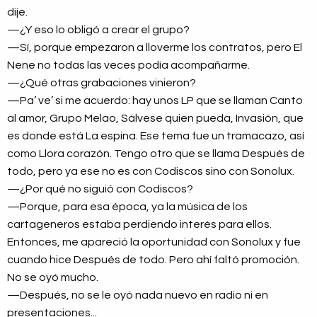
dije.
—¿Y eso lo obligó a crear el grupo?
—Sí, porque empezaron a lloverme los contratos, pero El
Nene no todas las veces podía acompañarme.
—¿Qué otras grabaciones vinieron?
—Pa’ ve’ si me acuerdo: hay unos LP que se llaman Canto
al amor, Grupo Melao, Sálvese quien pueda, Invasión, que
es donde está La espina. Ese tema fue un tramacazo, así
como Llora corazón. Tengo otro que se llama Después de
todo, pero ya ese no es con Codiscos sino con Sonolux.
—¿Por qué no siguió con Codiscos?
—Porque, para esa época, ya la música de los
cartageneros estaba perdiendo interés para ellos.
Entonces, me apareció la oportunidad con Sonolux y fue
cuando hice Después de todo. Pero ahí faltó promoción.
No se oyó mucho.
—Después, no se le oyó nada nuevo en radio ni en
presentaciones...