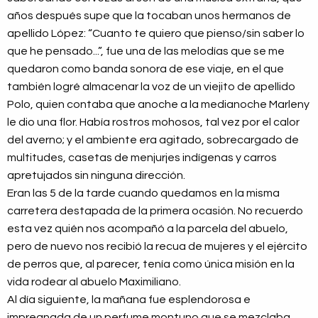
años después supe que la tocaban unos hermanos de
apellido López: “Cuanto te quiero que pienso/sin saber lo
que he pensado...”, fue una de las melodías que se me
quedaron como banda sonora de ese viaje, en el que
también logré almacenar la voz de un viejito de apellido
Polo, quien contaba que anoche a la medianoche Marleny
le dio una flor. Había rostros mohosos, tal vez por el calor
del averno; y el ambiente era agitado, sobrecargado de
multitudes, casetas de menjurjes indígenas y carros
apretujados sin ninguna dirección.
Eran las 5 de la tarde cuando quedamos en la misma
carretera destapada de la primera ocasión. No recuerdo
esta vez quién nos acompañó a la parcela del abuelo,
pero de nuevo nos recibió la recua de mujeres y el ejército
de perros que, al parecer, tenía como única misión en la
vida rodear al abuelo Maximiliano.
Al día siguiente, la mañana fue esplendorosa e
impregnada de un perfume montuno que se mezclaba