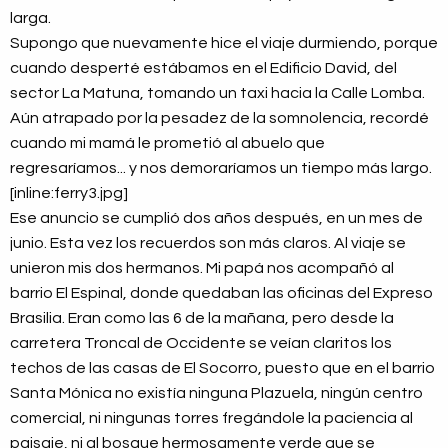
larga.
Supongo que nuevamente hice el viaje durmiendo, porque
cuando desperté estábamos en el Edificio David, del
sector La Matuna, tomando un taxi hacia la Calle Lomba.
Aún atrapado por la pesadez de la somnolencia, recordé
cuando mi mamá le prometió al abuelo que
regresaríamos... y nos demoraríamos un tiempo más largo.
[inline:ferry3.jpg]
Ese anuncio se cumplió dos años después, en un mes de
junio. Esta vez los recuerdos son más claros. Al viaje se
unieron mis dos hermanos. Mi papá nos acompañó al
barrio El Espinal, donde quedaban las oficinas del Expreso
Brasilia. Eran como las 6 de la mañana, pero desde la
carretera Troncal de Occidente se veían claritos los
techos de las casas de El Socorro, puesto que en el barrio
Santa Mónica no existía ninguna Plazuela, ningún centro
comercial, ni ningunas torres fregándole la paciencia al
paisaje, ni al bosque hermosamente verde que se