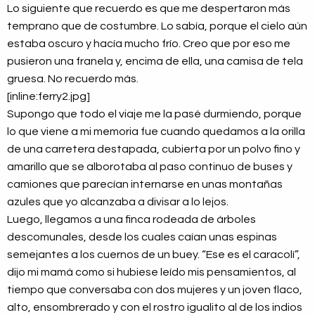
Lo siguiente que recuerdo es que me despertaron más
temprano que de costumbre. Lo sabía, porque el cielo aún
estaba oscuro y hacía mucho frío. Creo que por eso me
pusieron una franela y, encima de ella, una camisa de tela
gruesa. No recuerdo más.
[inline:ferry2.jpg]
Supongo que todo el viaje me la pasé durmiendo, porque
lo que viene a mi memoria fue cuando quedamos a la orilla
de una carretera destapada, cubierta por un polvo fino y
amarillo que se alborotaba al paso continuo de buses y
camiones que parecían internarse en unas montañas
azules que yo alcanzaba a divisar a lo lejos.
Luego, llegamos a una finca rodeada de árboles
descomunales, desde los cuales caían unas espinas
semejantes a los cuernos de un buey. “Ese es el caracolí”,
dijo mi mamá como si hubiese leído mis pensamientos, al
tiempo que conversaba con dos mujeres y un joven flaco,
alto, ensombrerado y con el rostro igualito al de los indios