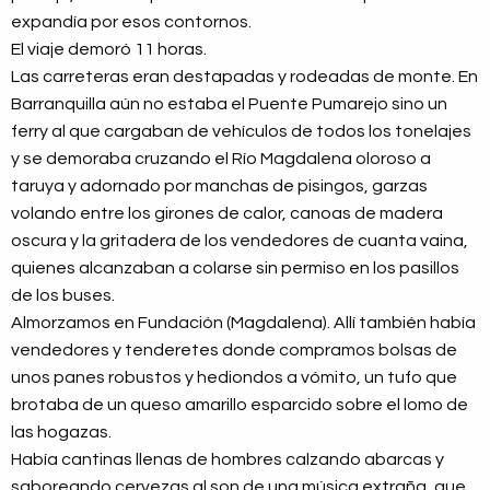
expandía por esos contornos.
El viaje demoró 11 horas.
Las carreteras eran destapadas y rodeadas de monte. En
Barranquilla aún no estaba el Puente Pumarejo sino un
ferry al que cargaban de vehículos de todos los tonelajes
y se demoraba cruzando el Río Magdalena oloroso a
taruya y adornado por manchas de pisingos, garzas
volando entre los girones de calor, canoas de madera
oscura y la gritadera de los vendedores de cuanta vaina,
quienes alcanzaban a colarse sin permiso en los pasillos
de los buses.
Almorzamos en Fundación (Magdalena). Allí también había
vendedores y tenderetes donde compramos bolsas de
unos panes robustos y hediondos a vómito, un tufo que
brotaba de un queso amarillo esparcido sobre el lomo de
las hogazas.
Había cantinas llenas de hombres calzando abarcas y
saboreando cervezas al son de una música extraña, que