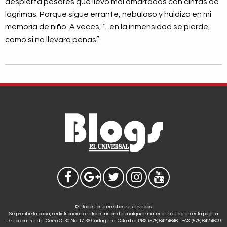
despierta pesares que llevo mal amarrados con cintas de
lágrimas. Porque sigue errante, nebuloso y huidizo en mi
memoria de niño. A veces, “...en la inmensidad se pierde,
como si no llevara penas”.
© - Todos los derechos reservados.
Se prohíbe la copia, redistribución o retransmisión de cualquier material incluido en esta página.
Dirección: Pie del Cerro Cl. 30 No. 17-36 Cartagena, Colombia PBX: (575) 642 4646 - FAX: (575) 642 4609