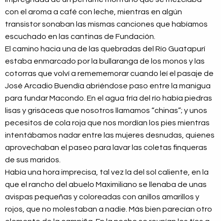
con el aroma a café con leche, mientras en algún
transistor sonaban las mismas canciones que habíamos
escuchado en las cantinas de Fundación.
El camino hacia una de las quebradas del Río Guatapurí
estaba enmarcado por la bullaranga de los monos y las
cotorras que volví a remememorar cuando leí el pasaje de
José Arcadio Buendía abriéndose paso entre la manigua
para fundar Macondo. En el agua fría del río había piedras
lisas y grisáceas que nosotros llamamos “chinas”; y unos
pecesitos de cola roja que nos mordían los pies mientras
intentábamos nadar entre las mujeres desnudas, quienes
aprovechaban el paseo para lavar las coletas finqueras
de sus maridos.
Había una hora imprecisa, tal vez la del sol caliente, en la
que el rancho del abuelo Maximiliano se llenaba de unas
avispas pequeñas y coloreadas con anillos amarillos y
rojos, que no molestaban a nadie. Más bien parecían otro