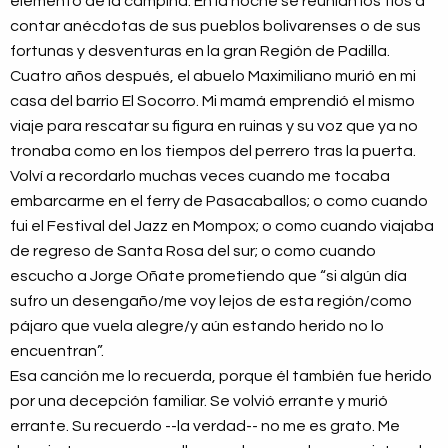
elemento de la campiña. En la noche se reunían los tíos a
contar anécdotas de sus pueblos bolivarenses o de sus
fortunas y desventuras en la gran Región de Padilla.
Cuatro años después, el abuelo Maximiliano murió en mi
casa del barrio El Socorro. Mi mamá emprendió el mismo
viaje para rescatar su figura en ruinas y su voz que ya no
tronaba como en los tiempos del perrero tras la puerta.
Volví a recordarlo muchas veces cuando me tocaba
embarcarme en el ferry de Pasacaballos; o como cuando
fui el Festival del Jazz en Mompox; o como cuando viajaba
de regreso de Santa Rosa del sur; o como cuando
escucho a Jorge Oñate prometiendo que “si algún día
sufro un desengaño/me voy lejos de esta región/como
pájaro que vuela alegre/y aún estando herido no lo
encuentran”.
Esa canción me lo recuerda, porque él también fue herido
por una decepción familiar. Se volvió errante y murió
errante. Su recuerdo --la verdad-- no me es grato. Me