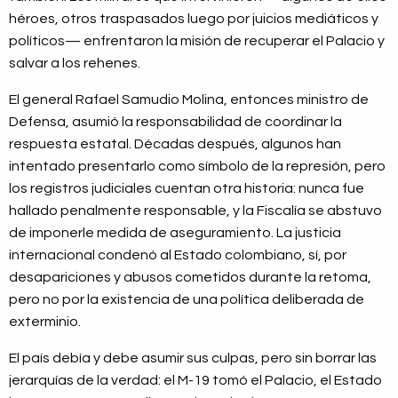
héroes, otros traspasados luego por juicios mediáticos y
políticos— enfrentaron la misión de recuperar el Palacio y
salvar a los rehenes.
El general Rafael Samudio Molina, entonces ministro de
Defensa, asumió la responsabilidad de coordinar la
respuesta estatal. Décadas después, algunos han
intentado presentarlo como símbolo de la represión, pero
los registros judiciales cuentan otra historia: nunca fue
hallado penalmente responsable, y la Fiscalía se abstuvo
de imponerle medida de aseguramiento. La justicia
internacional condenó al Estado colombiano, sí, por
desapariciones y abusos cometidos durante la retoma,
pero no por la existencia de una política deliberada de
exterminio.
El país debía y debe asumir sus culpas, pero sin borrar las
jerarquías de la verdad: el M-19 tomó el Palacio, el Estado