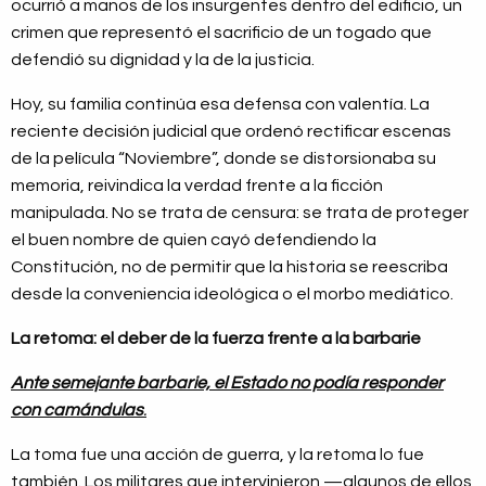
ocurrió a manos de los insurgentes dentro del edificio, un
crimen que representó el sacrificio de un togado que
defendió su dignidad y la de la justicia.
Hoy, su familia continúa esa defensa con valentía. La
reciente decisión judicial que ordenó rectificar escenas
de la película “Noviembre”, donde se distorsionaba su
memoria, reivindica la verdad frente a la ficción
manipulada. No se trata de censura: se trata de proteger
el buen nombre de quien cayó defendiendo la
Constitución, no de permitir que la historia se reescriba
desde la conveniencia ideológica o el morbo mediático.
La retoma: el deber de la fuerza frente a la barbarie
Ante semejante barbarie, el Estado no podía responder
con camándulas
.
La toma fue una acción de guerra, y la retoma lo fue
también. Los militares que intervinieron —algunos de ellos