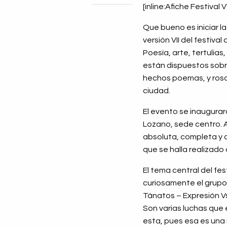
[inline:Afiche Festival 
Que bueno es iniciar la
versión VII del festiva
Poesía, arte, tertulia
están dispuestos sobre
hechos poemas, y rosa
ciudad.
El evento se inaugurar
Lozano, sede centro. A
absoluta, completa y 
que se halla realizado
El tema central del f
curiosamente el grupo 
Tánatos – Expresión Vs.
Son varias luchas que 
esta, pues esa es una