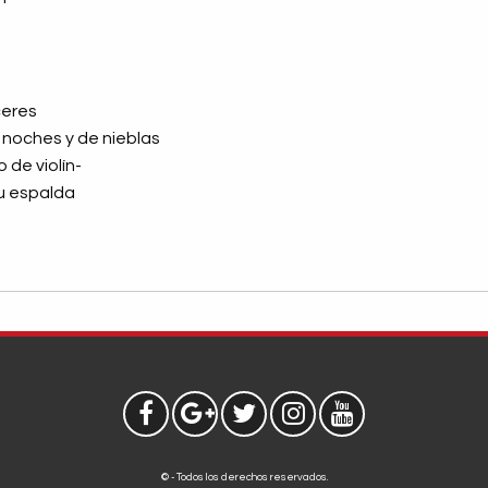
ceres
noches y de nieblas
 de violín-
u espalda
© - Todos los derechos reservados.