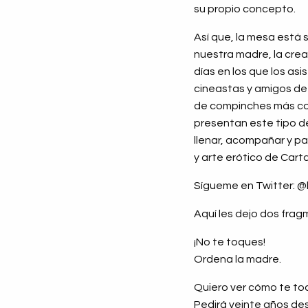
su propio concepto.
Así que, la mesa está 
nuestra madre, la crea
días en los que los as
cineastas y amigos de l
de compinches más con
presentan este tipo d
llenar, acompañar y par
y arte erótico de Cart
Sígueme en Twitter: @
Aquí les dejo dos fragm
¡No te toques!
Ordena la madre.
Quiero ver cómo te to
Pedirá veinte años d