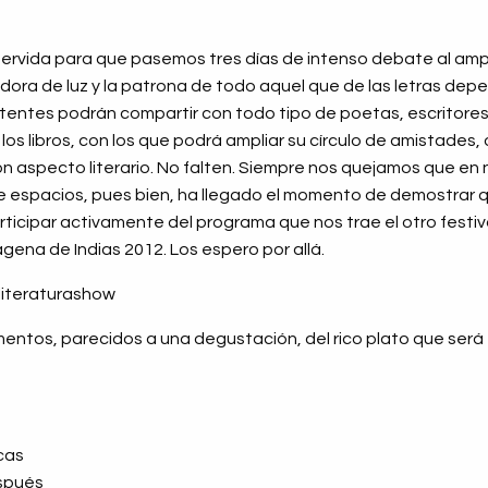
servida para que pasemos tres días de intenso debate al amp
dora de luz y la patrona de todo aquel que de las letras depen
istentes podrán compartir con todo tipo de poetas, escritores
os libros, con los que podrá ampliar su círculo de amistades, 
 aspecto literario. No falten. Siempre nos quejamos que en 
e espacios, pues bien, ha llegado el momento de demostrar
ticipar activamente del programa que nos trae el otro festival
agena de Indias 2012. Los espero por allá.
literaturashow
entos, parecidos a una degustación, del rico plato que será el 
cas
espués