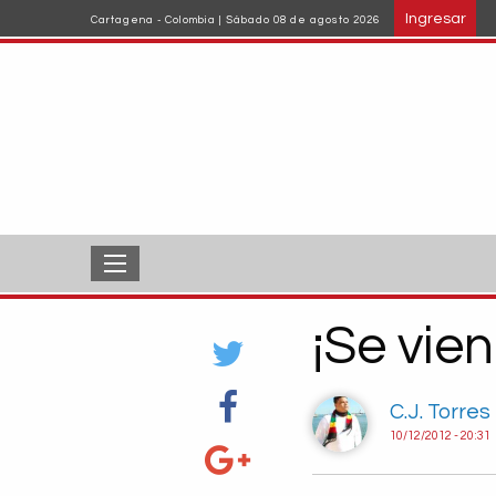
Pasar
Ingresar
Cartagena - Colombia | Sábado 08 de agosto 2026
al
contenido
principal
¡Se vien
C.J. Torres
10/12/2012 - 20:31