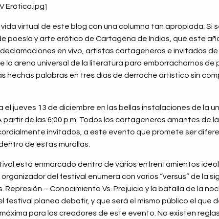
VV Erótica.jpg]
 vida virtual de este blog con una columna tan apropiada. Si s
l de poesía y arte erótico de Cartagena de Indias, que este añ
s, declamaciones en vivo, artistas cartageneros e invitados de
 la arena universal de la literatura para emborracharnos de 
s hechas palabras en tres días de derroche artístico sin co
a el jueves 13 de diciembre en las bellas instalaciones de la 
 partir de las 6:00 p.m. Todos los cartageneros amantes de la
cordialmente invitados, a este evento que promete ser difere
 dentro de estas murallas.
estival está enmarcado dentro de varios enfrentamientos ideo
organizador del festival enumera con varios “versus” de la sig
 Represión – Conocimiento Vs. Prejuicio y la batalla de la noc
el festival planea debatir, y que será el mismo público el que
 máxima para los creadores de este evento. No existen regla