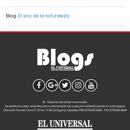
Blog:
El eco de la naturaleza
© - Todos los derechos reservados.
Se prohíbe la copia, redistribución o retransmisión de cualquier material incluido en esta página.
Dirección: Pie del Cerro Cl. 30 No. 17-36 Cartagena, Colombia PBX: (575) 642 4646 - FAX: (575) 642 4609