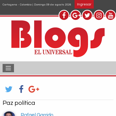
Pasar
Ingresar
Cartagena - Colombia | Domingo 09 de agosto 2026
al
contenido
principal
Paz política
Rafael Garrido