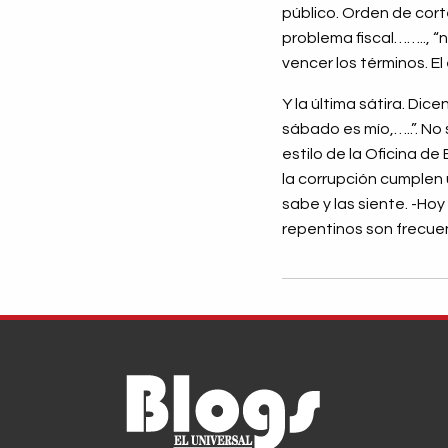
público. Orden de cort
problema fiscal…….., “n
vencer los términos. 
Y la última sátira. Di
sábado es mío,…..”. No 
estilo de la Oficina d
la corrupción cumplen
sabe y las siente. -Hoy
repentinos son frecue