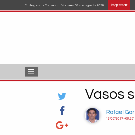
Pasar
Ingresar
Cartagena - Colombia | Viernes 07 de agosto 2026
al
contenido
principal
Vasos s
Rafael Gar
18/07/2017 - 08:27