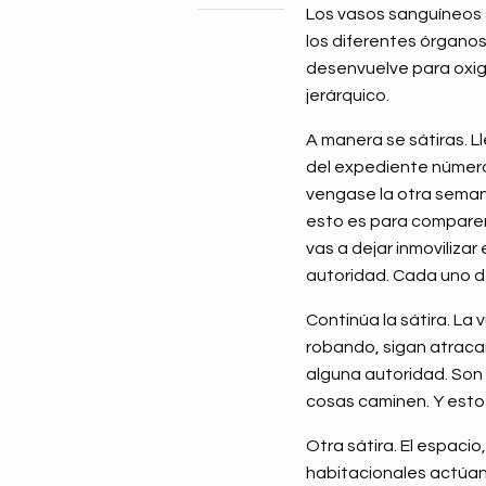
Los vasos sanguíneos 
los diferentes órganos
desenvuelve para oxig
jerárquico.
A manera se sátiras. L
del expediente número 
vengase la otra semana
esto es para comparendo
vas a dejar inmovilizar
autoridad. Cada uno d
Continúa la sátira. La 
robando, sigan atracand
alguna autoridad. Son
cosas caminen. Y esto 
Otra sátira. El espacio
habitacionales actúan f