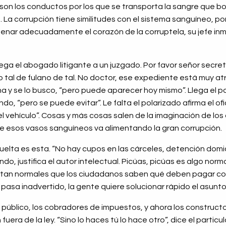
son los conductos por los que se transporta la sangre que 
. La corrupción tiene similitudes con el sistema sanguíneo, p
enar adecuadamente el corazón de la corruptela, su jefe inm
lega el abogado litigante a un juzgado. Por favor señor secre
tal de fulano de tal. No doctor, ese expediente está muy atr
 y se lo busco, “pero puede aparecer hoy mismo”. Llega el pol
, “pero se puede evitar”. Le falta el polarizado afirma el ofi
 el vehículo”. Cosas y más cosas salen de la imaginación de lo
e esos vasos sanguíneos va alimentando la gran corrupción.
vuelta es esta. “No hay cupos en las cárceles, detención domici
o, justifica el autor intelectual. Picúas, picúas es algo norm
 tan normales que los ciudadanos saben qué deben pagar co
pasa inadvertido, la gente quiere solucionar rápido el asunto
, público, los cobradores de impuestos, y ahora los constructo
uera de la ley. “Sino lo haces tú lo hace otro”, dice el particul