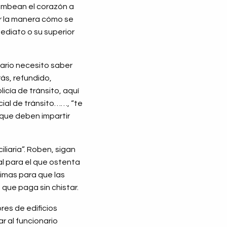
bombean el corazón a
or la manera cómo se
ediato o su superior
tario necesito saber
ás, refundido,
icía de tránsito, aquí
cial de tránsito……, “te
s que deben impartir
liaria”. Roben, sigan
al para el que ostenta
imas para que las
 que paga sin chistar.
res de edificios
ar al funcionario