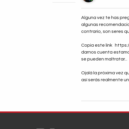
Alguna vez te has preg
algunas recomendacione
contrario, son seres q
Copia este link http
darnos cuenta estamos
se pueden maltratar...
Ojalá la próxima vez q
así serás realmente un