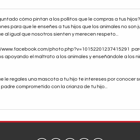
untado cómo pintan a los pollitos que le compras a tus hijos?
s para que le enseñes a tus hijos que los animales no son j
ue al igual que nosotros sienten y merecen respeto...
s://www.facebook.com/photo.php?v=10152201237415291 para
 apoyando el maltrato a los animales y enseñándole a los ni
ue le regales una mascota a tu hijo te intereses por conocer 
 padre comprometido con la crianza de tu hijo...