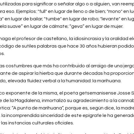
utilizadas para significar o señalar algo o a alguien, van ree
 eso. Ejemplos: "full" en lugar de lleno o de bien; "mono" en 
la" en lugar de bailar; "tumbe" en lugar de robo; "levante" en lu
ela suave” en lugar de cálmate; “geva” en lugar de mujer.
aga el profesor de castellano, la idiosincrasia y la oralidad
código de sutiles palabras que hace 30 años hubieran podido
os.
las costumbres que más ha contribuido al arraigo de una jerga
irante de aspirar la hierba que durante décadas ha proporci
o, elevada fluidez verbal a la humanidad: la marihuana.
ico exponente de la misma, el poeta getsemanisense Josse 
de la Magdalena, inmortalizó su agradecimiento a la cannabis
tica: “A punta de marihuana”, porque es, según dice, la madr
a incomprendida sinceridad de este epígrafe le ha generad
las instancias culturales oficiales.