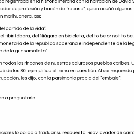
ó registrada en la historia literaria con la narración de David
oxeador de profesión y bacán de fracaso”, quien acuñó algunas 
n marihuanera, así:
del partido de la vida”.
 tibiritábara, del Niágara en bicicleta, del to be or not to be.
 monetaria de la república soberana e independiente de la leg
 de la guasamalleta”.
en todos los rincones de nuestros calurosos pueblos caribes. 
é de los 80, ejemplifica el tema en cuestión. Al ser requerido
upación, les dijo, con la parsimonia propia del “embale”:
on a preguntarle.
iciales lo obligó a traducir su respuesta: -¡soy lavador de carro