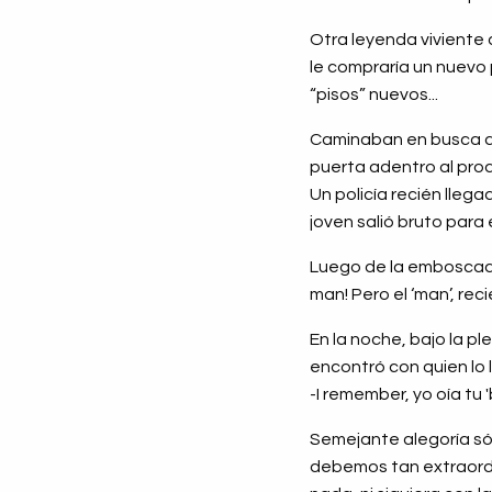
Otra leyenda viviente d
le compraría un nuevo p
“pisos” nuevos...
Caminaban en busca de 
puerta adentro al prod
Un policía recién llega
joven salió bruto para
Luego de la emboscada,
man! Pero el ‘man’, re
En la noche, bajo la pl
encontró con quien lo 
-I remember, yo oía tu 
Semejante alegoría sól
debemos tan extraordin