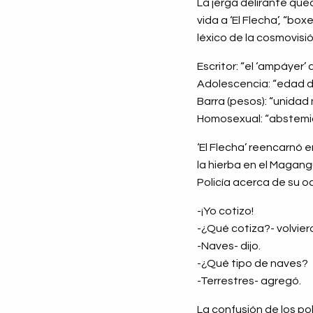
La jerga delirante qued
vida a ‘El Flecha’, “b
léxico de la cosmovisió
Escritor: “el ‘ampáyer’ 
Adolescencia: “edad del
Barra (pesos): “unidad
Homosexual: “abstemio
‘El Flecha’ reencarnó 
la hierba en el Magangu
Policía acerca de su oc
-¡Yo cotizo!
-¿Qué cotiza?- volvier
-Naves- dijo.
-¿Qué tipo de naves?
-Terrestres- agregó.
La confusión de los pol