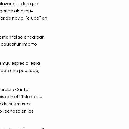
mplazando a las que
lugar de algo muy
gar de novia; “cruce” en
 elemental se encargan
 causar un infarto
 muy especial es la
onado una pausada,
Sarabia Canto,
 con el título de su
e de sus musas.
o rechazo en las