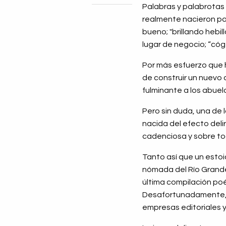
Palabras y palabrotas 
realmente nacieron para
bueno; "brillando hebil
lugar de negocio; “cóg
Por más esfuerzo que h
de construir un nuevo 
fulminante a los abuel
Pero sin duda, una de 
nacida del efecto del
cadenciosa y sobre tod
Tanto así que un esto
nómada del Río Grande 
última compilación poé
Desafortunadamente, l
empresas editoriales y 