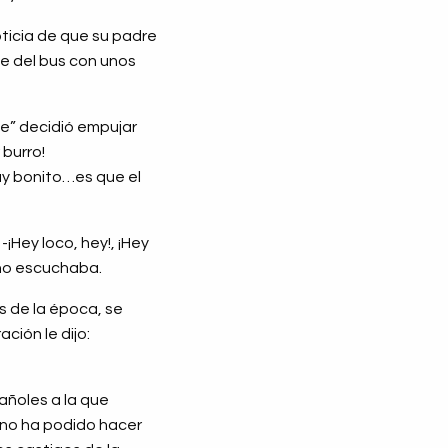
oticia de que su padre
ose del bus con unos
ie” decidió empujar
 burro!
 muy bonito…es que el
¡Hey loco, hey!, ¡Hey
 no escuchaba.
es de la época, se
ción le dijo:
añoles a la que
o no ha podido hacer