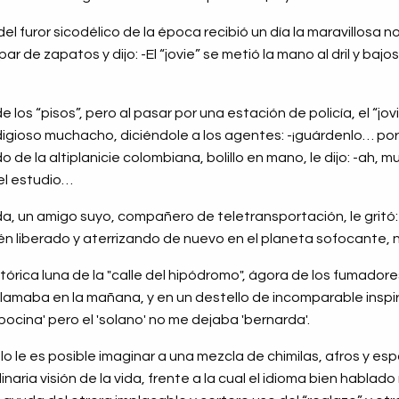
el furor sicodélico de la época recibió un día la maravillosa n
ar de zapatos y dijo: -El “jovie” se metió la mano al dril y baj
los “pisos”, pero al pasar por una estación de policía, el “jov
igioso muchacho, diciéndole a los agentes: -¡guárdenlo… por
do de la altiplanicie colombiana, bolillo en mano, le dijo: -ah,
 el estudio…
 un amigo suyo, compañero de teletransportación, le gritó: -
cién liberado y aterrizando de nuevo en el planeta sofocante,
etórica luna de la "calle del hipódromo", ágora de los fumador
llamaba en la mañana, y en un destello de incomparable inspira
'bocina' pero el 'solano' no me dejaba 'bernarda'.
o le es posible imaginar a una mezcla de chimilas, afros y esp
aria visión de la vida, frente a la cual el idioma bien hablad