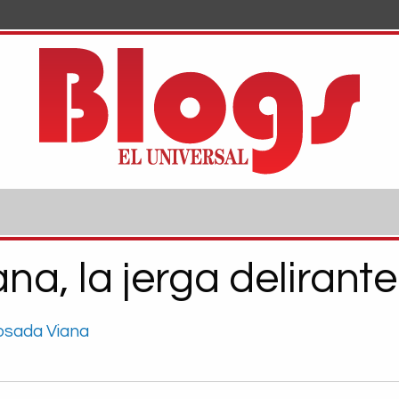
na, la jerga delirante
osada Viana