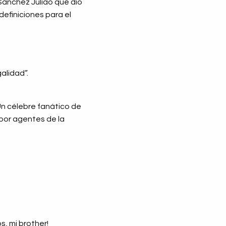
 Sánchez Juliao que dio
definiciones para el
alidad”.
Un célebre fanático de
 por agentes de la
s, mi brother!