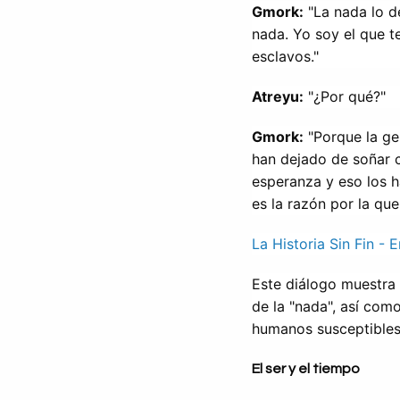
Gmork:
 "La nada lo d
nada. Yo soy el que te
esclavos."
Atreyu:
 "¿Por qué?"
Gmork:
 "Porque la g
han dejado de soñar c
esperanza y eso los h
es la razón por la qu
La Historia Sin Fin -
Este diálogo muestra
de la "nada", así como
humanos susceptibles 
El ser y el tiempo