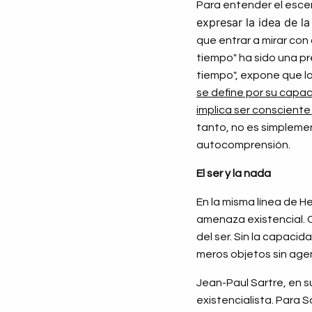
Para entender el esce
expresar la idea de la
que entrar a mirar con 
tiempo" ha sido una pr
tiempo", expone que la
se define por su capa
implica ser consciente
tanto, no es simplemen
autocomprensión.
El ser y la nada
En la misma línea de He
amenaza existencial. 
del ser. Sin la capaci
meros objetos sin agen
Jean-Paul Sartre, en s
existencialista. Para 