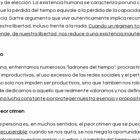
 y de elección. La existencia humana se caracteriza por una
 que la pérdida del tiempo equivale a la pérdida de la capacid
cia. Sartre argumenta que vivir auténticamente implica recon
stra libertad, incluso frente a la nada.
Cuando un régimen tota
ende, de nuestra libertad, nos reduce a una existencia inauté
po
ana, enfrentamos numerosos "ladrones del tiempo": procrasti
improductivas, el uso excesivo de las redes sociales y el per
no solo nos impiden ser productivos, sino que también nos rob
 de dedicarnos a aquello que realmente valoramos y nos defin
 una lucha constante por proteger nuestra esencia y propósit
peor crimen
a persona es, en muchos sentidos, el peor crimen que se pu
irrecuperable
; cuando se nos quita, se nos niega la oportunida
 alcanzar nuestras metas y sueños. La pérdida del tiempo es 