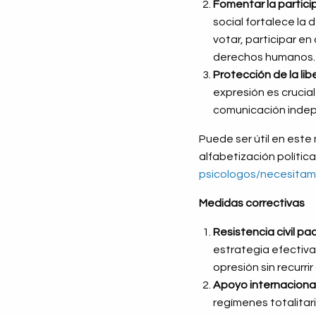
Fomentar la partici
social fortalece la 
votar, participar e
derechos humanos.
Protección de la lib
expresión es crucia
comunicación indepe
Puede ser útil en est
alfabetización polític
psicologos/necesitam
Medidas correctivas
Resistencia civil pac
estrategia efectiva
opresión sin recurrir 
Apoyo internacional
regímenes totalitar