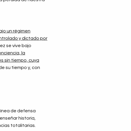
ajo un régimen
ntrolado y dictado por
ez se vive bajo
onciencia, la
s sin tiempo, cuya
 de su tiempo y, con
 línea de defensa
enseñar historia,
ias totalitarias.