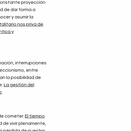
 constante proyección
ad de dar forma a
ocer y asumir la
litario nos priva de
ntica y
nación, interrupciones
feccionismo, entre
an la posibilidad de
e.
La gestión del
o
.
ede cometer.
El tiempo
d de vivir plenamente,
la pérdida de nuestra