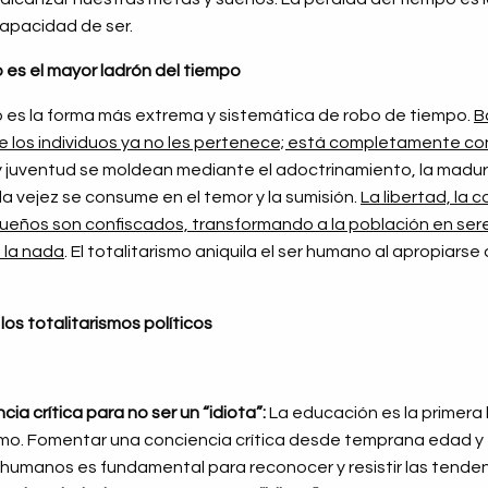
capacidad de ser.
co es el mayor ladrón del tiempo
ico es la forma más extrema y sistemática de robo de tiempo.
B
 de los individuos ya no les pertenece; está completamente co
a y juventud se moldean mediante el adoctrinamiento, la madur
y la vejez se consume en el temor y la sumisión.
La libertad, la c
sueños son confiscados, transformando a la población en sere
 la nada
. El totalitarismo aniquila el ser humano al apropiarse
los totalitarismos políticos
ia crítica para no ser un “idiota”:
La educación es la primera
ismo. Fomentar una conciencia crítica desde temprana edad y 
s humanos es fundamental para reconocer y resistir las tendenc