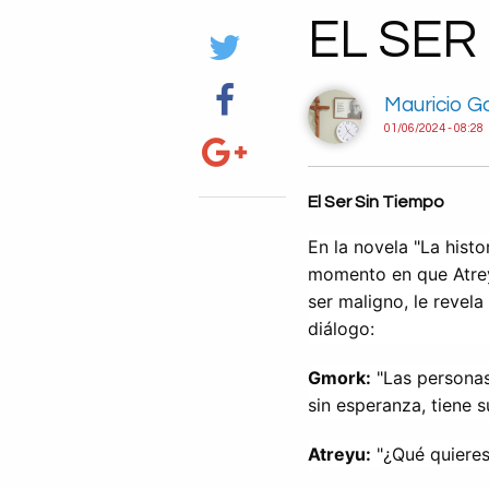
EL SER
Mauricio G
01/06/2024 - 08:28
El Ser Sin Tiempo
En la novela "La histo
momento en que Atrey
ser maligno, le revela
diálogo:
Gmork:
 "Las personas
sin esperanza, tiene s
Atreyu:
 "¿Qué quieres