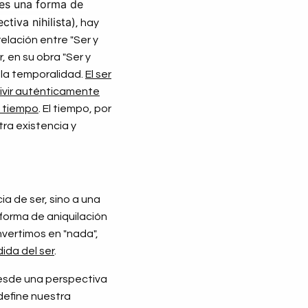
es una forma de 
tiva nihilista)
, hay
relación entre "Ser y
 en su obra "Ser y
 la temporalidad.
El ser
ivir auténticamente
o tiempo
. El tiempo, por
ra existencia y
ia de ser, sino a una
forma de aniquilación
nvertimos en "nada",
dida del ser
.
desde una perspectiva
 define nuestra