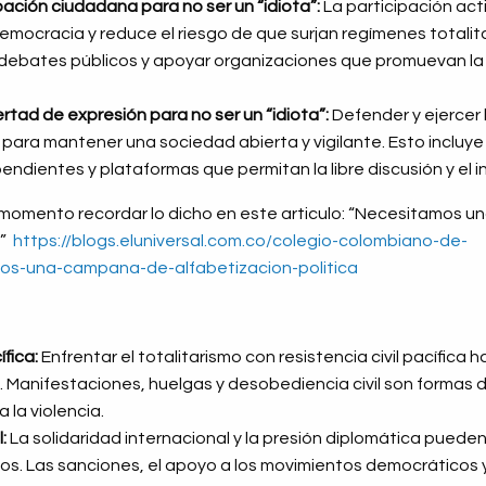
pación ciudadana para no ser un “idiota”:
La participación activ
democracia y reduce el riesgo de que surjan regímenes totalita
n debates públicos y apoyar organizaciones que promuevan la l
ertad de expresión para no ser un “idiota”:
Defender y ejercer 
l para mantener una sociedad abierta y vigilante. Esto incluy
ndientes y plataformas que permitan la libre discusión y el 
e momento recordar lo dicho en este articulo: “Necesitamos 
a”
https://blogs.eluniversal.com.co/colegio-colombiano-de-
os-una-campana-de-alfabetizacion-politica
ífica:
Enfrentar el totalitarismo con resistencia civil pacífica
. Manifestaciones, huelgas y desobediencia civil son formas 
a la violencia.
:
La solidaridad internacional y la presión diplomática pueden
ios. Las sanciones, el apoyo a los movimientos democráticos y