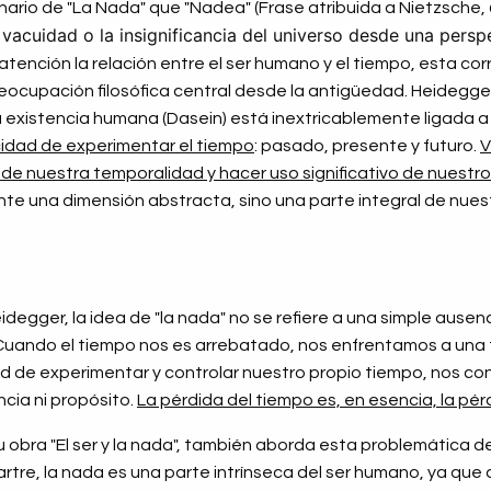
nario de "La Nada" que "Nadea" (Frase atribuida a Nietzsche,
 vacuidad o la insignificancia del universo desde una perspec
atención la relación entre el ser humano y el tiempo, esta cor
eocupación filosófica central desde la antigüedad. Heidegger,
 existencia humana (Dasein) está inextricablemente ligada a
cidad de experimentar el tiempo
: pasado, presente y futuro.
V
 de nuestra temporalidad y hacer uso significativo de nuestr
te una dimensión abstracta, sino una parte integral de nuest
idegger, la idea de "la nada" no se refiere a una simple ausenc
Cuando el tiempo nos es arrebatado, nos enfrentamos a una 
dad de experimentar y controlar nuestro propio tiempo, nos co
cia ni propósito.
La pérdida del tiempo es, en esencia, la pér
u obra "El ser y la nada", también aborda esta problemática 
Sartre, la nada es una parte intrínseca del ser humano, ya que