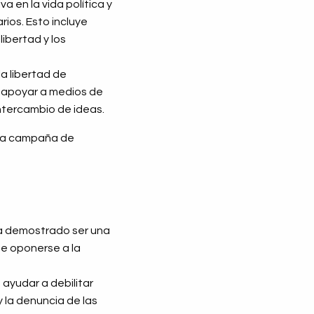
a en la vida política y
rios. Esto incluye
ibertad y los
la libertad de
e apoyar a medios de
intercambio de ideas.
una campaña de
 ha demostrado ser una
de oponerse a la
 ayudar a debilitar
 la denuncia de las