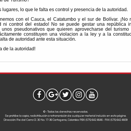
lugares, lo que le falta es control y presencia de la autoridad.
nemos con el Cauca, el Catatumbo y el sur de Bolívar. ¡No 
d ni control del estado! No se puede gestar una república 
unos pseudonativos que quieren aprovecharse del turismo 
citamente constituyen una violacion a la ley y a la constit
falta de autoridad ante esta situación.
a de la autoridad!
© - Todos los derechos reservados.
Se prohíbe la copia, redistribución o retransmisión de cualquier material incluido en esta página.
Dirección: Pie del Cerro Cl. 30 No. 17-36 Cartagena, Colombia PBX: (575) 642 4646 - FAX: (575) 642 4609