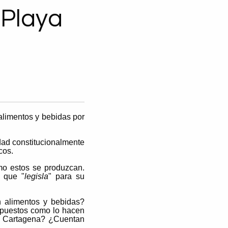
 Playa
 alimentos y bebidas por
dad constitucionalmente
cos.
mo estos se produzcan.
, que "
legisla
" para su
n alimentos y bebidas?
 impuestos como lo hacen
 de Cartagena? ¿Cuentan